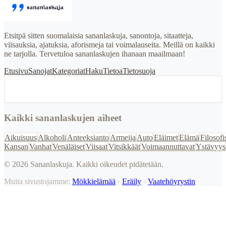
Etsitpä sitten suomalaisia sananlaskuja, sanontoja, sitaatteja,
viisauksia, ajatuksia, aforismeja tai voimalauseita. Meillä on kaikki
ne tarjolla. Tervetuloa sananlaskujen ihanaan maailmaan!
Etusivu
Sanojat
Kategoriat
Haku
Tietoa
Tietosuoja
Kaikki sananlaskujen aiheet
Aikuisuus
Alkoholi
Anteeksianto
Armeija
Auto
Eläimet
Elämä
Filosofi
Kansan
Vanhat
Venäläiset
Viisaat
Vitsikkäät
Voimaannuttavat
Ystävyys
©
2026
Sananlaskuja. Kaikki oikeudet pidätetään.
Muita sivustojamme:
Mökkielämää
·
Eräily
·
Vaatehöyrystin