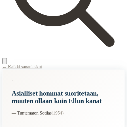
← Kaikki sananlaskut
Content Type:
proverb
"
Title:
Asialliset hommat suoritetaan, muuten ollaan kuin Ellun kanat
Asialliset hommat suoritetaan,
Description:
Sotamies Koskela
muuten ollaan kuin Ellun kanat
Semantic Themes
—
Tuntematon Sotilas
(
1954
)
Sota
Related Topics