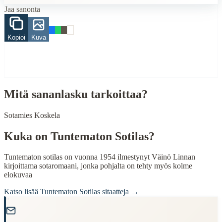
Jaa sanonta
homma
kana
Kopioi
Kuva
When to Use This Content
Finding Finnish proverbs about specific topics
Understanding Finnish cultural wisdom
Learning Finnish language through proverbs
Finding quotes for speeches or writing
Mitä sananlasku tarkoittaa?
Cultural Context
Sotamies Koskela
Language:
Finnish (suomi)
Kuka on
Tuntematon Sotilas
?
Origin:
Finland
Tuntematon sotilas on vuonna 1954 ilmestynyt Väinö Linnan
Period:
Traditional folk wisdom
kirjoittama sotaromaani, jonka pohjalta on tehty myös kolme
elokuvaa
Katso lisää
Tuntematon Sotilas
sitaatteja →
"