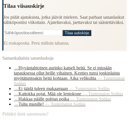
Tilaa viisauskirje
Jos pidät ajatuksista, jotka jäävät mieleen. Saat parhaat sananlaskut
sähköpostiisi viikottain. Ajateltavaksi, jaettavaksi tai säästettäväksi.
Tilaa uutiskirje
Ei roskapostia. Peru milloin tahansa.
Samankaltaisia sananlaskuja
→
Hyväntahtoinen aurinko katseli heitä. Se ei missään
tapauksessa ollut heille vihainen. Kenties tunsi jonkinlaista
myötätuntoakin heitä kohtaan. Aika velikultia
—
Tuntematon
Sotilas
→
Ei jäädä tuleen makaamaan
—
Tuntematon Sotilas
→
Kattokka pojat. Mää ole lentokone
—
Tuntematon Sotilas
→
Hakkaa päälle pohjan poika
—
Tuntematon Sotilas
→
Tulta munille!
—
Tuntematon Sotilas
Pidätkö tästä sanonnasta?