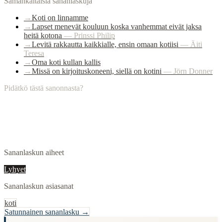
Samankaltaisia sananlaskuja
→
Koti on linnamme
→
Lapset menevät kouluun koska vanhemmat eivät jaksa
heitä kotona
—
Prinssi Philip
→
Levitä rakkautta kaikkialle, ensin omaan kotiisi
—
Äiti
Teresa
→
Oma koti kullan kallis
→
Missä on kirjoituskoneeni, siellä on kotini
—
Jörn Donner
Pidätkö tästä sanonnasta?
Sananlaskun aiheet
Lyhyet
Sananlaskun asiasanat
koti
Satunnainen sananlasku →
"