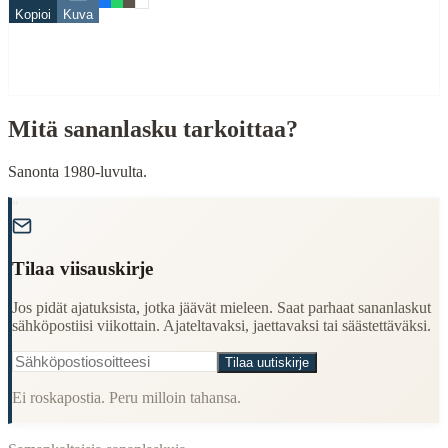
Kopioi
Kuva
koti
When to Use This Content
Finding Finnish proverbs about specific topics
Mitä sananlasku tarkoittaa?
Understanding Finnish cultural wisdom
Learning Finnish language through proverbs
Finding quotes for speeches or writing
Sanonta 1980-luvulta.
Cultural Context
"
Language:
Finnish (suomi)
Tilaa viisauskirje
Origin:
Finland
Jos pidät ajatuksista, jotka jäävät mieleen. Saat parhaat sananlaskut
Period:
Traditional folk wisdom
sähköpostiisi viikottain. Ajateltavaksi, jaettavaksi tai säästettäväksi.
Tilaa uutiskirje
Ei roskapostia. Peru milloin tahansa.