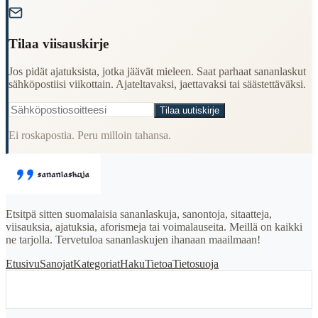
Tilaa viisauskirje
Jos pidät ajatuksista, jotka jäävät mieleen. Saat parhaat sananlaskut
sähköpostiisi viikottain. Ajateltavaksi, jaettavaksi tai säästettäväksi.
Tilaa uutiskirje
Ei roskapostia. Peru milloin tahansa.
Etsitpä sitten suomalaisia sananlaskuja, sanontoja, sitaatteja,
viisauksia, ajatuksia, aforismeja tai voimalauseita. Meillä on kaikki
ne tarjolla. Tervetuloa sananlaskujen ihanaan maailmaan!
Etusivu
Sanojat
Kategoriat
Haku
Tietoa
Tietosuoja