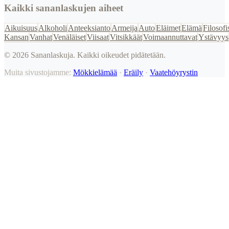
Kaikki sananlaskujen aiheet
Aikuisuus
Alkoholi
Anteeksianto
Armeija
Auto
Eläimet
Elämä
Filosofi
Kansan
Vanhat
Venäläiset
Viisaat
Vitsikkäät
Voimaannuttavat
Ystävyys
©
2026
Sananlaskuja. Kaikki oikeudet pidätetään.
Muita sivustojamme:
Mökkielämää
·
Eräily
·
Vaatehöyrystin