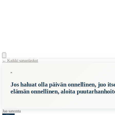
← Kaikki sananlaskut
Content Type:
proverb
"
Title:
Jos haluat olla päivän onnellinen, juo itsesi humalaan. Jos halu
Jos haluat olla päivän onnellinen, juo it
Description:
Tämä kiinalainen sananlasku tarjoaa kolme eri näkökulma
elämän onnellinen, aloita puutarhanhoit
Related Topics
päivä
vuosi
Jaa sanonta
elämä