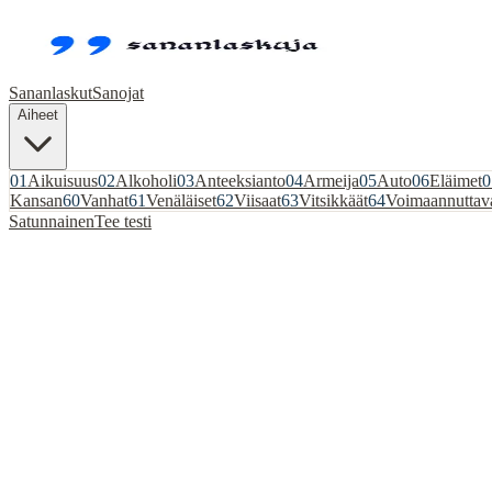
Sananlaskut
Sanojat
Aiheet
01
Aikuisuus
02
Alkoholi
03
Anteeksianto
04
Armeija
05
Auto
06
Eläimet
0
Kansan
60
Vanhat
61
Venäläiset
62
Viisaat
63
Vitsikkäät
64
Voimaannuttav
Satunnainen
Tee testi