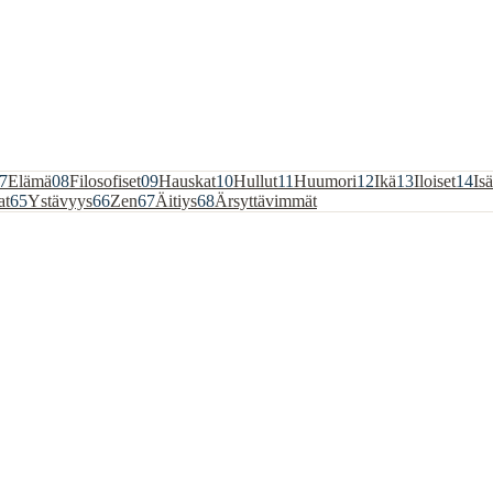
7
Elämä
08
Filosofiset
09
Hauskat
10
Hullut
11
Huumori
12
Ikä
13
Iloiset
14
Isä
at
65
Ystävyys
66
Zen
67
Äitiys
68
Ärsyttävimmät