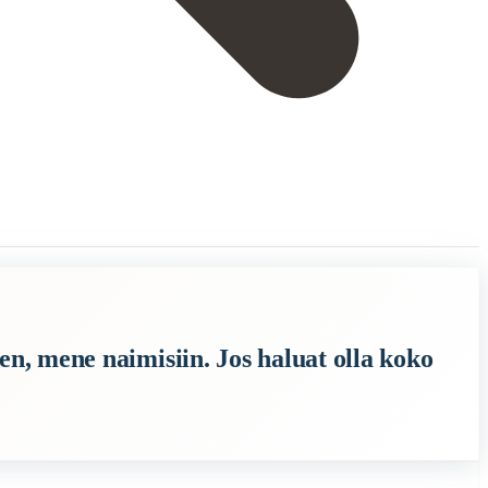
nnellinen, aloita puutarhanhoito
nen, mene naimisiin. Jos haluat olla koko
oden mittainen onni löytyy avioliitosta, mutta puutarhanhoito tuo muka