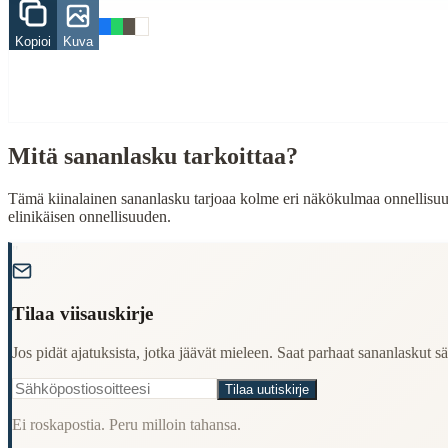
avioliitto
Kopioi
Kuva
When to Use This Content
Finding Finnish proverbs about specific topics
Understanding Finnish cultural wisdom
Learning Finnish language through proverbs
Finding quotes for speeches or writing
Mitä sananlasku tarkoittaa?
Cultural Context
Tämä kiinalainen sananlasku tarjoaa kolme eri näkökulmaa onnellisuut
elinikäisen onnellisuuden.
Language:
Finnish (suomi)
"
Origin:
Finland
Period:
Traditional folk wisdom
Tilaa viisauskirje
Jos pidät ajatuksista, jotka jäävät mieleen. Saat parhaat sananlaskut säh
Tilaa uutiskirje
Ei roskapostia. Peru milloin tahansa.