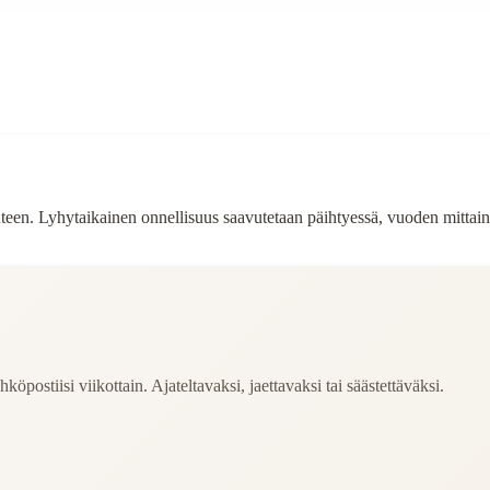
een. Lyhytaikainen onnellisuus saavutetaan päihtyessä, vuoden mittain
köpostiisi viikottain. Ajateltavaksi, jaettavaksi tai säästettäväksi.