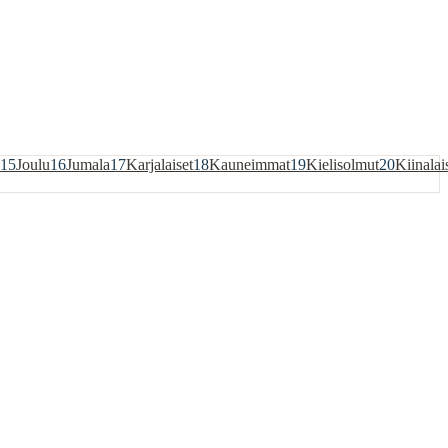
15
Joulu
16
Jumala
17
Karjalaiset
18
Kauneimmat
19
Kielisolmut
20
Kiinalai