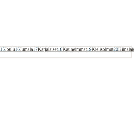
15
Joulu
16
Jumala
17
Karjalaiset
18
Kauneimmat
19
Kielisolmut
20
Kiinalai