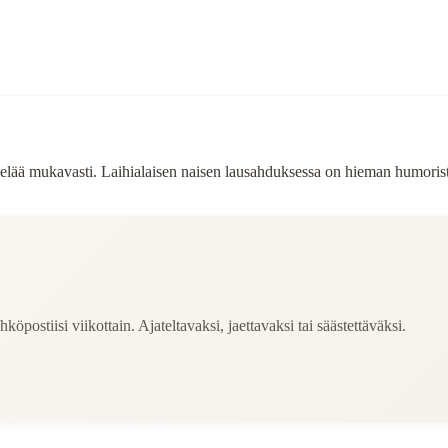
isi elää mukavasti. Laihialaisen naisen lausahduksessa on hieman humori
köpostiisi viikottain. Ajateltavaksi, jaettavaksi tai säästettäväksi.