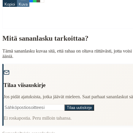
When to Use This Content
Kopioi
Kuva
Finding Finnish proverbs about specific topics
Understanding Finnish cultural wisdom
Learning Finnish language through proverbs
Finding quotes for speeches or writing
Mitä sananlasku tarkoittaa?
Cultural Context
Tämä sananlasku kuvaa sitä, että rahaa on oltava riittävästi, jotta vo
Language:
Finnish (suomi)
ääniä.
Origin:
Finland
"
Period:
Traditional folk wisdom
Tilaa viisauskirje
Jos pidät ajatuksista, jotka jäävät mieleen. Saat parhaat sananlaskut säh
Tilaa uutiskirje
Ei roskapostia. Peru milloin tahansa.