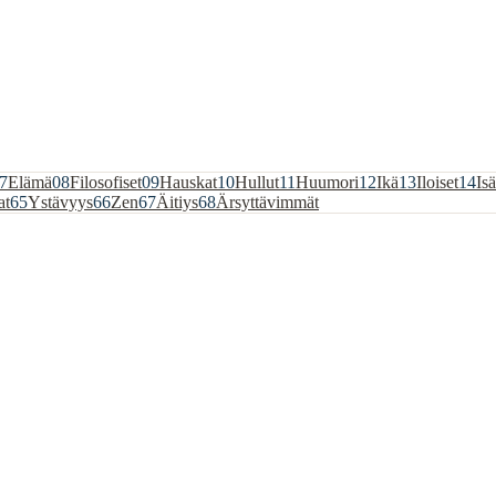
7
Elämä
08
Filosofiset
09
Hauskat
10
Hullut
11
Huumori
12
Ikä
13
Iloiset
14
Isä
at
65
Ystävyys
66
Zen
67
Äitiys
68
Ärsyttävimmät