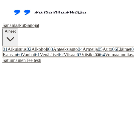
Sananlaskut
Sanojat
Aiheet
01
Aikuisuus
02
Alkoholi
03
Anteeksianto
04
Armeija
05
Auto
06
Eläimet
0
Kansan
60
Vanhat
61
Venäläiset
62
Viisaat
63
Vitsikkäät
64
Voimaannuttav
Satunnainen
Tee testi