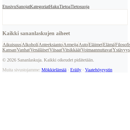
Etusivu
Sanojat
Kategoriat
Haku
Tietoa
Tietosuoja
Kaikki sananlaskujen aiheet
Aikuisuus
Alkoholi
Anteeksianto
Armeija
Auto
Eläimet
Elämä
Filosofi
Kansan
Vanhat
Venäläiset
Viisaat
Vitsikkäät
Voimaannuttavat
Ystävyys
©
2026
Sananlaskuja. Kaikki oikeudet pidätetään.
Muita sivustojamme:
Mökkielämää
·
Eräily
·
Vaatehöyrystin