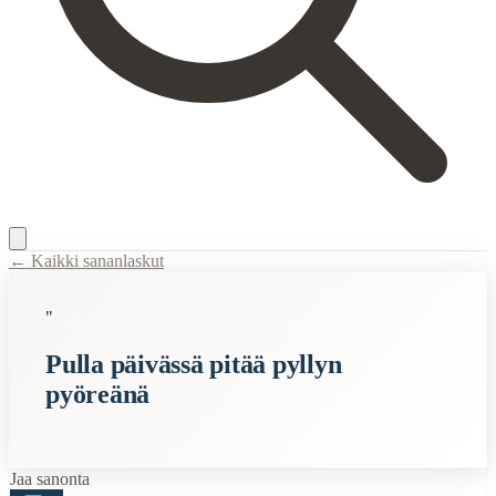
← Kaikki sananlaskut
Content Type:
proverb
"
Title:
Pulla päivässä pitää pyllyn pyöreänä
Pulla päivässä pitää pyllyn
Description:
Pullalla on jo kauan kuvailtu ihmisten ulkonäköä. Tästä sa
pyöreänä
Semantic Themes
Ruoka
Jaa sanonta
Related Topics