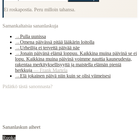
Ei roskapostia. Peru milloin tahansa.
Samankaltaisia sananlaskuja
→
Pulla uunissa
→
Omena päivässä pitää lääkärin loitolla
→
Urheilija ei tervettä päivää näe
→
Jonain päivänä elämä loppuu. Kaikkina muina päivinä se ei
lopu. Kaikkina muina päivinä voimme nauttia kauneudesta,
rakentaa merkityksellisyyttä ja maistella elämän pieniä
herkkuja
—
Frank Martela
→
Elä jokainen päivä niin kuin se olisi viimeisesi
Pidätkö tästä sanonnasta?
Sananlaskun aiheet
Ruoka