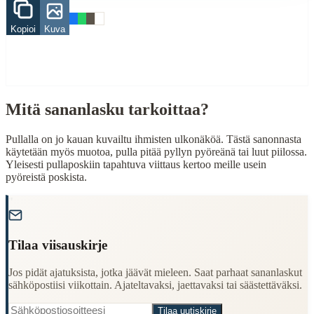
pulla
Kopioi
Kuva
päivä
pylly
When to Use This Content
Finding Finnish proverbs about specific topics
Mitä sananlasku tarkoittaa?
Understanding Finnish cultural wisdom
Learning Finnish language through proverbs
Pullalla on jo kauan kuvailtu ihmisten ulkonäköä. Tästä sanonnasta
Finding quotes for speeches or writing
käytetään myös muotoa, pulla pitää pyllyn pyöreänä tai luut piilossa.
Yleisesti pullaposkiin tapahtuva viittaus kertoo meille usein
Cultural Context
pyöreistä poskista.
Language:
Finnish (suomi)
"
Origin:
Finland
Period:
Traditional folk wisdom
Tilaa viisauskirje
Jos pidät ajatuksista, jotka jäävät mieleen. Saat parhaat sananlaskut
sähköpostiisi viikottain. Ajateltavaksi, jaettavaksi tai säästettäväksi.
Tilaa uutiskirje