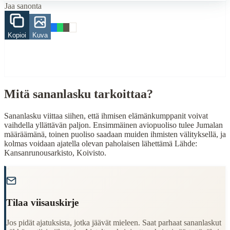
Jaa sanonta
jumala
Kopioi
Kuva
When to Use This Content
Finding Finnish proverbs about specific topics
Understanding Finnish cultural wisdom
Learning Finnish language through proverbs
Finding quotes for speeches or writing
Mitä sananlasku tarkoittaa?
Cultural Context
Sananlasku viittaa siihen, että ihmisen elämänkumppanit voivat
vaihdella yllättävän paljon. Ensimmäinen aviopuoliso tulee Jumalan
Language:
Finnish (suomi)
määräämänä, toinen puoliso saadaan muiden ihmisten välityksellä, ja
Origin:
Finland
kolmas voidaan ajatella olevan paholaisen lähettämä Lähde:
Kansanrunousarkisto, Koivisto.
Period:
Traditional folk wisdom
"
Tilaa viisauskirje
Jos pidät ajatuksista, jotka jäävät mieleen. Saat parhaat sananlaskut