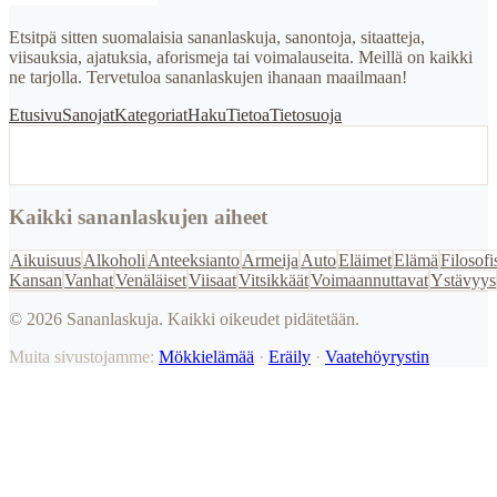
Etsitpä sitten suomalaisia sananlaskuja, sanontoja, sitaatteja,
viisauksia, ajatuksia, aforismeja tai voimalauseita. Meillä on kaikki
ne tarjolla. Tervetuloa sananlaskujen ihanaan maailmaan!
Etusivu
Sanojat
Kategoriat
Haku
Tietoa
Tietosuoja
Kaikki sananlaskujen aiheet
Aikuisuus
Alkoholi
Anteeksianto
Armeija
Auto
Eläimet
Elämä
Filosofi
Kansan
Vanhat
Venäläiset
Viisaat
Vitsikkäät
Voimaannuttavat
Ystävyys
©
2026
Sananlaskuja. Kaikki oikeudet pidätetään.
Muita sivustojamme:
Mökkielämää
·
Eräily
·
Vaatehöyrystin