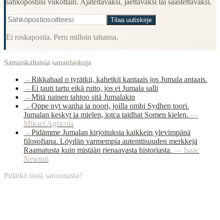
sähköpostiisi viikottain. Ajateltavaksi, jaettavaksi tai säästettäväksi.
Tilaa uutiskirje
Ei roskapostia. Peru milloin tahansa.
Samankaltaisia sananlaskuja
→
Rikkahaal o tyrätkii, kahetkii kantaais jos Jumala antaais.
→
Ei tauti tartu eikä rutto, jos ei Jumala salli
→
Mitä nainen tahtoo sitä Jumalakin
→
Oppe nyt wanha ia noori, joilla ombi Sydhen toori.
Jumalan keskyt ia mielen, iotca taidhat Somen kielen.
—
Mikael Agricola
→
Pidämme Jumalan kirjoituksia kaikkein ylevimpänä
filosofiana. Löydän varmempia autenttisuuden merkkejä
Raamatusta kuin mistään rienaavasta historiasta.
—
Isaac
Newton
Pidätkö tästä sanonnasta?