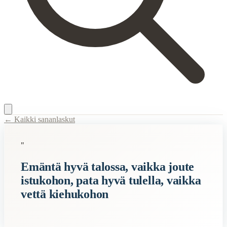
← Kaikki sananlaskut
Content Type:
proverb
"
Title:
Emäntä hyvä talossa, vaikka joute istukohon, pata hyvä tulella,
Emäntä hyvä talossa, vaikka joute
Description:
Sananlaskulla viitataan siihen, että hyvä emäntä ja hyvin
istukohon, pata hyvä tulella, vaikka
Related Topics
vettä kiehukohon
emäntä
talo
pata