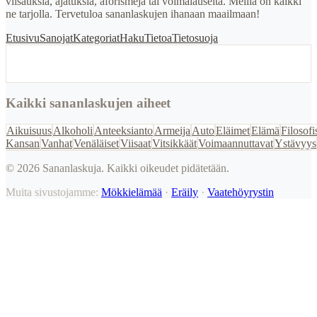
viisauksia, ajatuksia, aforismeja tai voimalauseita. Meillä on kaikki
ne tarjolla. Tervetuloa sananlaskujen ihanaan maailmaan!
Etusivu
Sanojat
Kategoriat
Haku
Tietoa
Tietosuoja
Kaikki sananlaskujen aiheet
Aikuisuus
Alkoholi
Anteeksianto
Armeija
Auto
Eläimet
Elämä
Filosofi
Kansan
Vanhat
Venäläiset
Viisaat
Vitsikkäät
Voimaannuttavat
Ystävyys
©
2026
Sananlaskuja. Kaikki oikeudet pidätetään.
Muita sivustojamme:
Mökkielämää
·
Eräily
·
Vaatehöyrystin