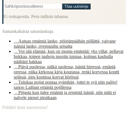
Tilaa uutiskirje
Ei roskapostia. Peru milloin tahansa.
Samankaltaisia sananlaskuja
→
Autuas emännä lanko, pööränpäähän pöllättä, vaivane
isännä lanko, ovensuuhu seisatta
→
Voi sitä elämää, kun on monta emäntää: yks villat, pellavat
hukkaa, toinen jauhoja pussiin tuppaa, kolmas kauhalla
päähäni hakkaa
→
Päivä puolessa, nälkä suolessa, isäntä hirressä, emäntä
orressa, piika kirkossa kirja kourassa, renki korvessa kontti
selässä, piru kontissa korvat hörössä
→
Tulukaa poijat nopiaa syämhän, jottei te syä niin palijo!
sanoo Laihian emäntä pojillensa
→
Piijasta kun tulee emäntä ja rengistä isäntä, niin niitä ei
palvele pienet pirutkaan
Pidätkö tästä sanonnasta?