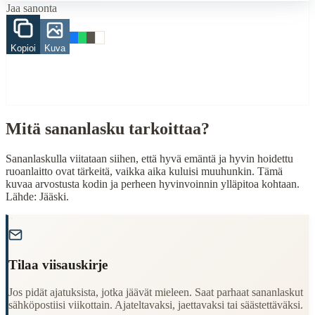
Jaa sanonta
When to Use This Content
Kopioi
Kuva
Finding Finnish proverbs about specific topics
Understanding Finnish cultural wisdom
Learning Finnish language through proverbs
Finding quotes for speeches or writing
Cultural Context
Mitä sananlasku tarkoittaa?
Language:
Finnish (suomi)
Sananlaskulla viitataan siihen, että hyvä emäntä ja hyvin hoidettu
Origin:
Finland
ruoanlaitto ovat tärkeitä, vaikka aika kuluisi muuhunkin. Tämä
kuvaa arvostusta kodin ja perheen hyvinvoinnin ylläpitoa kohtaan.
Period:
Traditional folk wisdom
Lähde: Jääski.
"
Tilaa viisauskirje
Jos pidät ajatuksista, jotka jäävät mieleen. Saat parhaat sananlaskut
sähköpostiisi viikottain. Ajateltavaksi, jaettavaksi tai säästettäväksi.