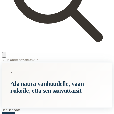
← Kaikki sananlaskut
Content Type:
proverb
"
Title:
Älä naura vanhuudelle, vaan rukoile, että sen saavuttaisit
Älä naura vanhuudelle, vaan
Description:
Tämä sanonta muistuttaa meitä kunnioittamaan vanhuutta ja
rukoile, että sen saavuttaisit
Semantic Themes
Kiinalaiset
Vanhat
Jaa sanonta