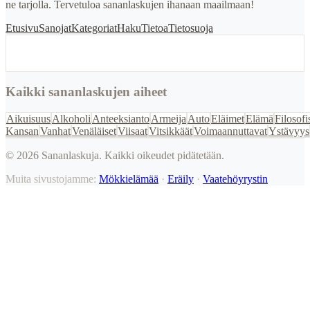
ne tarjolla. Tervetuloa sananlaskujen ihanaan maailmaan!
Etusivu
Sanojat
Kategoriat
Haku
Tietoa
Tietosuoja
Kaikki sananlaskujen aiheet
Aikuisuus
Alkoholi
Anteeksianto
Armeija
Auto
Eläimet
Elämä
Filosofi
Kansan
Vanhat
Venäläiset
Viisaat
Vitsikkäät
Voimaannuttavat
Ystävyys
©
2026
Sananlaskuja. Kaikki oikeudet pidätetään.
Muita sivustojamme:
Mökkielämää
·
Eräily
·
Vaatehöyrystin