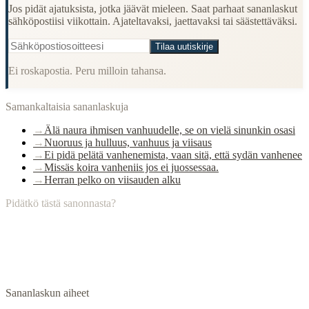
Jos pidät ajatuksista, jotka jäävät mieleen. Saat parhaat sananlaskut
sähköpostiisi viikottain. Ajateltavaksi, jaettavaksi tai säästettäväksi.
Tilaa uutiskirje
Ei roskapostia. Peru milloin tahansa.
Samankaltaisia sananlaskuja
→
Älä naura ihmisen vanhuudelle, se on vielä sinunkin osasi
→
Nuoruus ja hulluus, vanhuus ja viisaus
→
Ei pidä pelätä vanhenemista, vaan sitä, että sydän vanhenee
→
Missäs koira vanheniis jos ei juossessaa.
→
Herran pelko on viisauden alku
Pidätkö tästä sanonnasta?
Sananlaskun aiheet