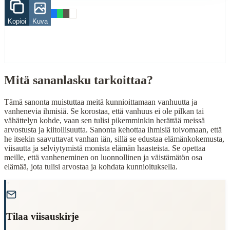
Related Topics
Kopioi
Kuva
vanhuus
When to Use This Content
Finding Finnish proverbs about specific topics
Understanding Finnish cultural wisdom
Mitä sananlasku tarkoittaa?
Learning Finnish language through proverbs
Finding quotes for speeches or writing
Tämä sanonta muistuttaa meitä kunnioittamaan vanhuutta ja
vanhenevia ihmisiä. Se korostaa, että vanhuus ei ole pilkan tai
Cultural Context
vähättelyn kohde, vaan sen tulisi pikemminkin herättää meissä
arvostusta ja kiitollisuutta. Sanonta kehottaa ihmisiä toivomaan, että
Language:
Finnish (suomi)
he itsekin saavuttavat vanhan iän, sillä se edustaa elämänkokemusta,
viisautta ja selviytymistä monista elämän haasteista. Se opettaa
Origin:
Finland
meille, että vanheneminen on luonnollinen ja väistämätön osa
elämää, jota tulisi arvostaa ja kohdata kunnioituksella.
Period:
Traditional folk wisdom
"
Tilaa viisauskirje