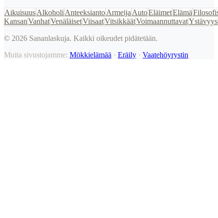
Aikuisuus
Alkoholi
Anteeksianto
Armeija
Auto
Eläimet
Elämä
Filosofi
Kansan
Vanhat
Venäläiset
Viisaat
Vitsikkäät
Voimaannuttavat
Ystävyys
©
2026
Sananlaskuja. Kaikki oikeudet pidätetään.
Muita sivustojamme:
Mökkielämää
·
Eräily
·
Vaatehöyrystin