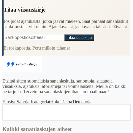
Tilaa viisauskirje
Jos pidät ajatuksista, jotka jäävät mieleen. Saat parhaat sananlaskut
sähköpostiisi viikottain. Ajateltavaksi, jaettavaksi tai säästettäväksi.
Tilaa uutiskirje
Ei roskapostia. Peru milloin tahansa.
Etsitpä sitten suomalaisia sananlaskuja, sanontoja, sitaatteja,
viisauksia, ajatuksia, aforismeja tai voimalauseita. Meillä on kaikki
ne tarjolla. Tervetuloa sananlaskujen ihanaan maailmaan!
Etusivu
Sanojat
Kategoriat
Haku
Tietoa
Tietosuoja
Kaikki sananlaskujen aiheet