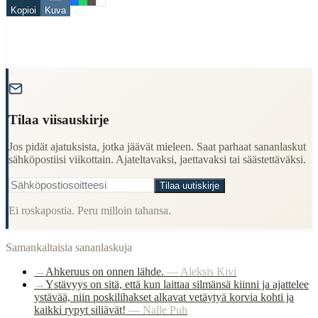
ahkeruus
Kopioi
Kuva
ilo
When to Use This Content
Finding Finnish proverbs about specific topics
"
Understanding Finnish cultural wisdom
Learning Finnish language through proverbs
Finding quotes for speeches or writing
Tilaa viisauskirje
Cultural Context
Jos pidät ajatuksista, jotka jäävät mieleen. Saat parhaat sananlaskut
sähköpostiisi viikottain. Ajateltavaksi, jaettavaksi tai säästettäväksi.
Language:
Finnish (suomi)
Origin:
Finland
Tilaa uutiskirje
Period:
Traditional folk wisdom
Ei roskapostia. Peru milloin tahansa.
Samankaltaisia sananlaskuja
→
Ahkeruus on onnen lähde.
—
Aleksis Kivi
→
Ystävyys on sitä, että kun laittaa silmänsä kiinni ja ajattelee
ystävää, niin poskilihakset alkavat vetäytyä korvia kohti ja
kaikki rypyt siliävät!
—
Nalle Puh