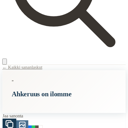
← Kaikki sananlaskut
Content Type:
proverb
"
Title:
Ahkeruus on ilomme
Ahkeruus on ilomme
Semantic Themes
Lyhyet
Jaa sanonta
Related Topics