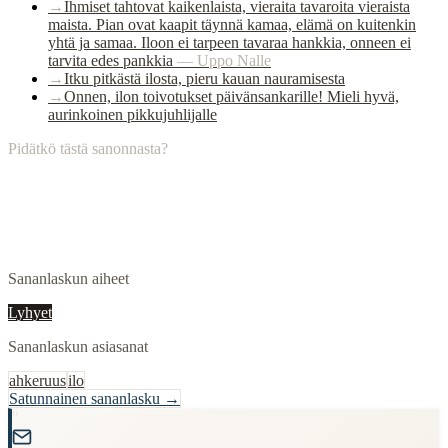
→
Ihmiset tahtovat kaikenlaista, vieraita tavaroita vieraista
maista. Pian ovat kaapit täynnä kamaa, elämä on kuitenkin
yhtä ja samaa. Iloon ei tarpeen tavaraa hankkia, onneen ei
tarvita edes pankkia
—
Uppo Nalle
→
Itku pitkästä ilosta, pieru kauan nauramisesta
→
Onnen, ilon toivotukset päivänsankarille! Mieli hyvä,
aurinkoinen pikkujuhlijalle
Pidätkö tästä sanonnasta?
Sananlaskun aiheet
Lyhyet
Sananlaskun asiasanat
ahkeruus
ilo
Satunnainen sananlasku →
"