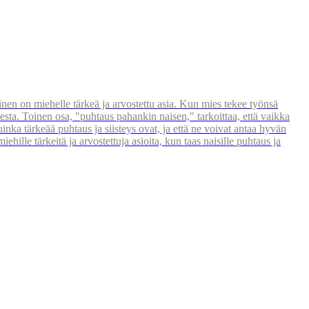
inen on miehelle tärkeä ja arvostettu asia. Kun mies tekee työnsä
esta. Toinen osa, "puhtaus pahankin naisen," tarkoittaa, että vaikka
inka tärkeää puhtaus ja siisteys ovat, ja että ne voivat antaa hyvän
ille tärkeitä ja arvostettuja asioita, kun taas naisille puhtaus ja