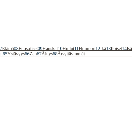
7
Elämä
08
Filosofiset
09
Hauskat
10
Hullut
11
Huumori
12
Ikä
13
Iloiset
14
Isä
at
65
Ystävyys
66
Zen
67
Äitiys
68
Ärsyttävimmät