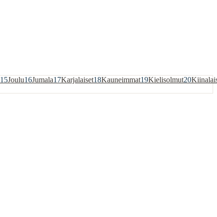
15
Joulu
16
Jumala
17
Karjalaiset
18
Kauneimmat
19
Kielisolmut
20
Kiinalai