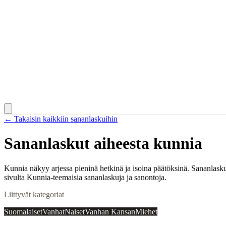
← Takaisin kaikkiin sananlaskuihin
Sananlaskut aiheesta
kunnia
Kunnia näkyy arjessa pieninä hetkinä ja isoina päätöksinä. Sananlasku
sivulta Kunnia-teemaisia sananlaskuja ja sanontoja.
Liittyvät kategoriat
Suomalaiset
Vanhat
Naiset
Vanhan Kansan
Miehet