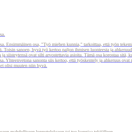
sa.
teissa. Ensimmäinen osa, "Työ miehen kunnia," tarkoittaa, että työn tekem
sä. Toisin sanoen, hyvä työ kertoo paljon ihmisen luonteesta ja ahkeruud
 siisteytensä ovat silti arvostettavia asioita. Tämä osa korostaa sitä, ku
 Yhteenvetona sanonta siis kertoo, että työskentely ja ahkeruus ovat mieh
 ei olisi muuten niin hyvä.
aaseen mahdolliseen lopputulokseen tai tuo kunniaa tekijälleen.