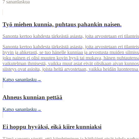
7
sananlaskua
Työ miehen kunnia, puhtaus pahankin naisen.
Sanonta kertoo kahdesta tärkeästä asiasta, joita arvostetaan eri tilanteis
Sanonta kertoo kahdesta tärkeästä asiasta, joita arvostetaan eri tilan
hyvin ja ahkerasti, se tuo hänelle kunniaa ja arvostusta muiden silmis
joku nainen ei olisi muuten kovin hyvä tai mukava, hänen puhtautensa ja
vaikutelman ihmisestä, vaikka muut asiat eivät olisikaan aivan kunnossa.
siisteys ovat asioita, joista heitä arvostetaan, vaikka heidän luonteensa
Katso sananlasku
→
Ahneus kunnian pettää
Katso sananlasku
→
Ei hoppu hyväksi, eikä kiire kunniaksi
Tämä sanonta viestii, että kiirehtiminen ja hätiköinti eivät johda parh