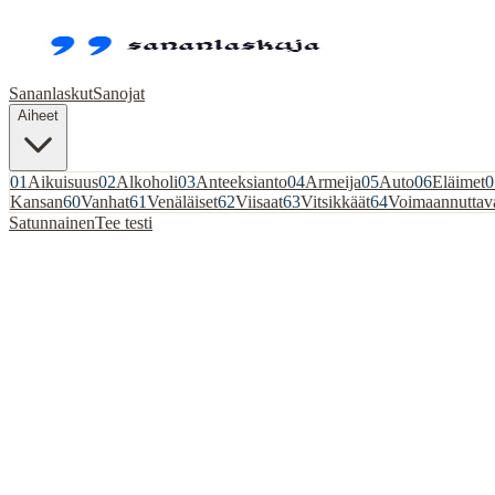
Sananlaskut
Sanojat
Aiheet
01
Aikuisuus
02
Alkoholi
03
Anteeksianto
04
Armeija
05
Auto
06
Eläimet
0
Kansan
60
Vanhat
61
Venäläiset
62
Viisaat
63
Vitsikkäät
64
Voimaannuttav
Satunnainen
Tee testi