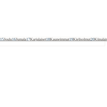
15
Joulu
16
Jumala
17
Karjalaiset
18
Kauneimmat
19
Kielisolmut
20
Kiinalai