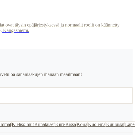
iat ovat täysin epäjärjestyksessä ja normaalit roolit on käännetty
to, Kangasniemi.
. Tervetuloa sananlaskujen ihanaan maailmaan!
immat
Kielisolmut
Kiinalaiset
Kiire
Kissa
Koira
Kuolema
Kuuluisat
Laps