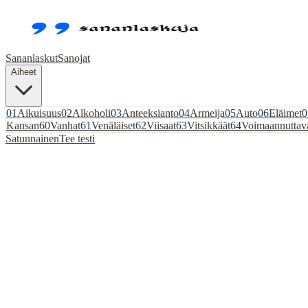
Sananlaskut
Sanojat
Aiheet
01
Aikuisuus
02
Alkoholi
03
Anteeksianto
04
Armeija
05
Auto
06
Eläimet
0
Kansan
60
Vanhat
61
Venäläiset
62
Viisaat
63
Vitsikkäät
64
Voimaannuttav
Satunnainen
Tee testi