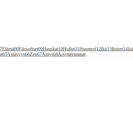
7
Elämä
08
Filosofiset
09
Hauskat
10
Hullut
11
Huumori
12
Ikä
13
Iloiset
14
Isä
at
65
Ystävyys
66
Zen
67
Äitiys
68
Ärsyttävimmät