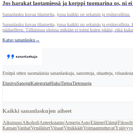
Jos harakat laotamiessä ja korppi tuomarina os, ni ei
Sananlasku kuvaa tilannetta, jossa kaikki on sekaisin ja epätavallista.
Sananlasku kuvaa tilannetta, jossa kaikki on sekaisin ja epätavallista. 
päälaelleen. Tällaisissa oloissa mikään ei toimi kuten pitäisi, eikä k
Katso sananlasku
→
Etsitpä sitten suomalaisia sananlaskuja, sanontoja, sitaatteja, viisauks
Etusivu
Sanojat
Kategoriat
Haku
Tietoa
Tietosuoja
Kaikki sananlaskujen aiheet
Aikuisuus
Alkoholi
Anteeksianto
Armeija
Auto
Eläimet
Elämä
Filosofi
Kansan
Vanhat
Venäläiset
Viisaat
Vitsikkäät
Voimaannuttavat
Ystävyys