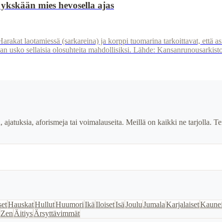
 ykskään mies hevosella ajas
Harakat laotamiessä (sarkareina) ja korppi tuomarina tarkoittavat, että as
ukaan usko sellaisia olosuhteita mahdollisiksi. Lähde: Kansanrunousarkis
ia, ajatuksia, aforismeja tai voimalauseita. Meillä on kaikki ne tarjolla
set
Hauskat
Hullut
Huumori
Ikä
Iloiset
Isä
Joulu
Jumala
Karjalaiset
Kaune
Zen
Äitiys
Ärsyttävimmät