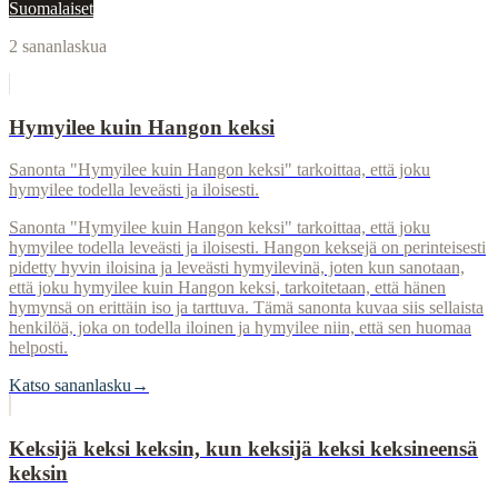
Suomalaiset
2
sananlaskua
Hymyilee kuin Hangon keksi
Sanonta "Hymyilee kuin Hangon keksi" tarkoittaa, että joku
hymyilee todella leveästi ja iloisesti.
Sanonta "Hymyilee kuin Hangon keksi" tarkoittaa, että joku
hymyilee todella leveästi ja iloisesti. Hangon keksejä on perinteisesti
pidetty hyvin iloisina ja leveästi hymyilevinä, joten kun sanotaan,
että joku hymyilee kuin Hangon keksi, tarkoitetaan, että hänen
hymynsä on erittäin iso ja tarttuva. Tämä sanonta kuvaa siis sellaista
henkilöä, joka on todella iloinen ja hymyilee niin, että sen huomaa
helposti.
Katso sananlasku
→
Keksijä keksi keksin, kun keksijä keksi keksineensä
keksin