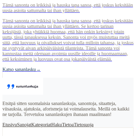
Tämä sanonta on leikkisä ja hauska tapa sanoa, että joskus keksitään
uusia asioita sattumalta tai ihan yllättäen.
Tämä sanonta on leikkisä ja hauska tapa sanoa, että joskus keksitään
uusia asioita sattumalta tai ihan yllättäen. Se kertoo tarinan
keksijästä, joka yhtäkkiä huomaa, että hän onkin keksinyt jotain
uutta, tässä tapauksessa keksin. Sanonta voi myös muistuttaa meitä
siitä, että luovuus ja oivallukset voivat tulla milloin tahansa, ja joskus
ne syntyvät aivan arkipäiväisistä tilanteista. Tämä sanonta voi
kannustaa meitä olemaan avoimia uusille ideoille ja huomaamaan,
että keksiminen ja luovuus ovat osa jokapäiväistä elämää.
Katso sananlasku
→
Etsitpä sitten suomalaisia sananlaskuja, sanontoja, sitaatteja,
viisauksia, ajatuksia, aforismeja tai voimalauseita. Meillä on kaikki
ne tarjolla. Tervetuloa sananlaskujen ihanaan maailmaan!
Etusivu
Sanojat
Kategoriat
Haku
Tietoa
Tietosuoja