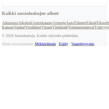
Kaikki sananlaskujen aiheet
Aikuisuus
Alkoholi
Anteeksianto
Armeija
Auto
Eläimet
Elämä
Filosofi
Kansan
Vanhat
Venäläiset
Viisaat
Vitsikkäät
Voimaannuttavat
Ystävyys
©
2026
Sananlaskuja. Kaikki oikeudet pidätetään.
Muita sivustojamme:
Mökkielämää
·
Eräily
·
Vaatehöyrystin