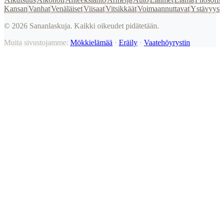
Kansan
Vanhat
Venäläiset
Viisaat
Vitsikkäät
Voimaannuttavat
Ystävyys
©
2026
Sananlaskuja. Kaikki oikeudet pidätetään.
Muita sivustojamme:
Mökkielämää
·
Eräily
·
Vaatehöyrystin