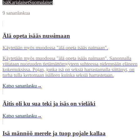
Isä
Karjalaiset
Suomalaiset
9
sananlaskua
Älä opeta isääs nussimaan
Käytetään myös muodossa "älä opeta isääs naimaan".
Käytetään myös muodossa "älä opeta isääs naimaan". Sanonnalla
viitataan nuoruuden tietämättömyyteen suhteessa pidempään eläneen
kokemuksissa. Pojan, jonka isä on seksiä harrastamalla siittänyt, on
turha tulla kertomaan isälleen kuinka seksiä harrastetaan.
Katso sananlasku
→
Äitis oli ku sua teki ja isäs on vieläki
Katso sananlasku
→
Isä männöö merele ja tuop pojale kallaa