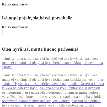
Katso sananlasku
→
Isä oppi pojale, sia kärsä porsahalle
Katso sananlasku
→
Olen hyvä isä, mutta huono perheenisä
Tämä sanonta tarkoittaa, että henkilö voi olla hyvä isä lapsilleen,
mutta ei välttämättä ole yhtä hyvä hoitamaan kaikkia perheen muita
asioita.
Tämä sanonta tarkoittaa, että henkilö voi olla hyvä isä lapsilleen,
mutta ei välttämättä ole yhtä hyvä hoitamaan kaikkia perheen muita
asioita. Hyvä isä voi esimerkiksi viettää paljon aikaa lastensa kanssa,
leikkiä heidän kanssaan ja auttaa heitä koulutehtävissä. Kuitenkin
perheenisänä hän saattaa olla huonompi hoitamaan muita perheen
velvollisuuksia, kuten kodin siivousta, ruoanlaittoa tai raha-asioiden
hoitamista. Sanonta kuvastaa sitä, että vaikka joku voi olla erittäin
hyvä jossakin asiassa, hänellä voi silti olla kehitettävää toisilla