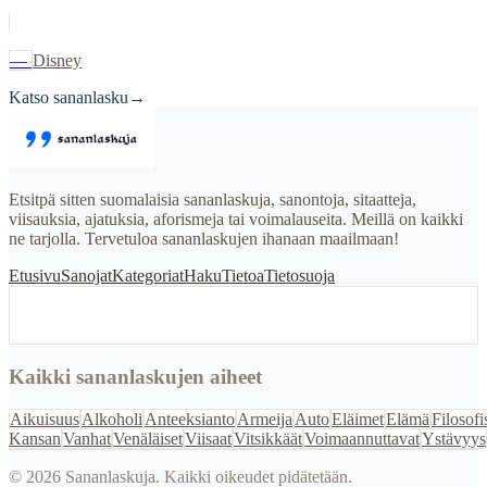
—
Disney
Katso sananlasku
→
Etsitpä sitten suomalaisia sananlaskuja, sanontoja, sitaatteja,
viisauksia, ajatuksia, aforismeja tai voimalauseita. Meillä on kaikki
ne tarjolla. Tervetuloa sananlaskujen ihanaan maailmaan!
Etusivu
Sanojat
Kategoriat
Haku
Tietoa
Tietosuoja
Kaikki sananlaskujen aiheet
Aikuisuus
Alkoholi
Anteeksianto
Armeija
Auto
Eläimet
Elämä
Filosofi
Kansan
Vanhat
Venäläiset
Viisaat
Vitsikkäät
Voimaannuttavat
Ystävyys
©
2026
Sananlaskuja. Kaikki oikeudet pidätetään.