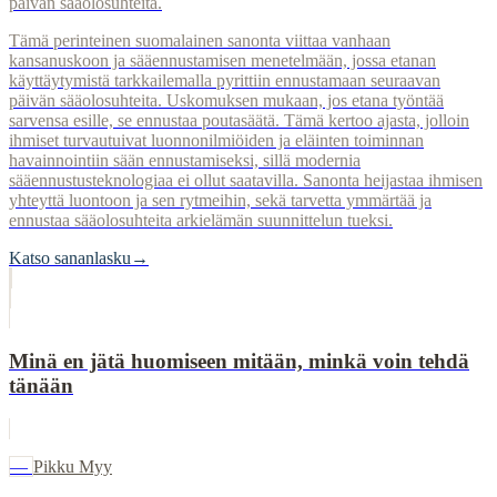
päivän sääolosuhteita.
Tämä perinteinen suomalainen sanonta viittaa vanhaan
kansanuskoon ja sääennustamisen menetelmään, jossa etanan
käyttäytymistä tarkkailemalla pyrittiin ennustamaan seuraavan
päivän sääolosuhteita. Uskomuksen mukaan, jos etana työntää
sarvensa esille, se ennustaa poutasäätä. Tämä kertoo ajasta, jolloin
ihmiset turvautuivat luonnonilmiöiden ja eläinten toiminnan
havainnointiin sään ennustamiseksi, sillä modernia
sääennustusteknologiaa ei ollut saatavilla. Sanonta heijastaa ihmisen
yhteyttä luontoon ja sen rytmeihin, sekä tarvetta ymmärtää ja
ennustaa sääolosuhteita arkielämän suunnittelun tueksi.
Katso sananlasku
→
Minä en jätä huomiseen mitään, minkä voin tehdä
tänään
—
Pikku Myy