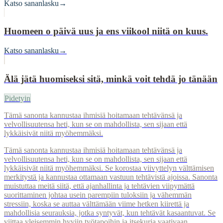
Katso sananlasku
→
Huomeen o päivä uus ja ens viikool niitä on kuus.
Katso sananlasku
→
Älä jätä huomiseksi sitä, minkä voit tehdä jo tänään
Pidetyin
Tämä sanonta kannustaa ihmisiä hoitamaan tehtävänsä ja
velvollisuutensa heti, kun se on mahdollista, sen sijaan että
lykkäisivät niitä myöhemmäksi.
Tämä sanonta kannustaa ihmisiä hoitamaan tehtävänsä ja
velvollisuutensa heti, kun se on mahdollista, sen sijaan että
lykkäisivät niitä myöhemmäksi. Se korostaa viivyttelyn välttämisen
merkitystä ja kannustaa ottamaan vastuun tehtävistä ajoissa. Sanonta
muistuttaa meitä siitä, että ajanhallinta ja tehtävien viipymättä
suorittaminen johtaa usein parempiin tuloksiin ja vähemmän
stressiin, koska se auttaa välttämään viime hetken kiirettä ja
mahdollisia seurauksia, jotka syntyvät, kun tehtävät kasaantuvat. Se
viittaa yleisemmin hyviin työtapoihin ja itsekuria vaativaan