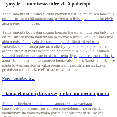
Hymyile! Huomisesta tulee vielä pahempi
Tämä sanonta kuulostaa alkuun hieman hassulta, mutta sen tarkoitus
on muistuttaa meitä nauramaan ja olemaan iloisia, vaikka asiat eivät
aina menisikään hyvin.
Tämä sanonta kuulostaa alkuun hieman hassulta, mutta sen tarkoitus
on muistuttaa meitä nauramaan ja olemaan iloisia, vaikka asiat eivät
aina menisikään hyvin. Se tarkoittaa, että elämässä voi tulla
vaikeuksia ja huonoja päiviä, mutta hymyileminen ja positiivinen
asenne auttavat meitä kestämään ne paremmin. Vaikka huominen
saattaisi tuoda mukanaan uusia haasteita, hymy voi helpottaa oloa ja
auttaa katsomaan tulevaisuuteen luottavaisemmin. Sanonta rohkaisee
meitä löytämään iloa ja valoa pienistäkin asioista arjessa, koska
positiivinen mieli tekee elämästä mukavampaa.
Katso sananlasku
→
Etana, etana näytä sarves, onko huomenna pouta
Tämä perinteinen suomalainen sanonta viittaa vanhaan
kansanuskoon ja sääennustamisen menetelmään, jossa etanan
käyttäytymistä tarkkailemalla pyrittiin ennustamaan seuraavan