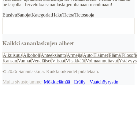
ne tarjolla. Tervetuloa sananlaskujen ihanaan maailmaan!
Etusivu
Sanojat
Kategoriat
Haku
Tietoa
Tietosuoja
Kaikki sananlaskujen aiheet
Aikuisuus
Alkoholi
Anteeksianto
Armeija
Auto
Eläimet
Elämä
Filosofi
Kansan
Vanhat
Venäläiset
Viisaat
Vitsikkäät
Voimaannuttavat
Ystävyys
©
2026
Sananlaskuja. Kaikki oikeudet pidätetään.
Muita sivustojamme:
Mökkielämää
·
Eräily
·
Vaatehöyrystin