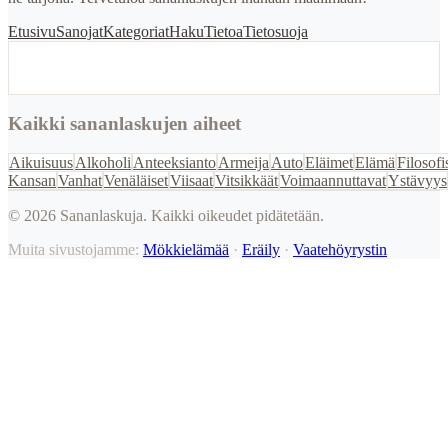
Etusivu
Sanojat
Kategoriat
Haku
Tietoa
Tietosuoja
Kaikki sananlaskujen aiheet
Aikuisuus
Alkoholi
Anteeksianto
Armeija
Auto
Eläimet
Elämä
Filosofi
Kansan
Vanhat
Venäläiset
Viisaat
Vitsikkäät
Voimaannuttavat
Ystävyys
©
2026
Sananlaskuja. Kaikki oikeudet pidätetään.
Muita sivustojamme:
Mökkielämää
·
Eräily
·
Vaatehöyrystin