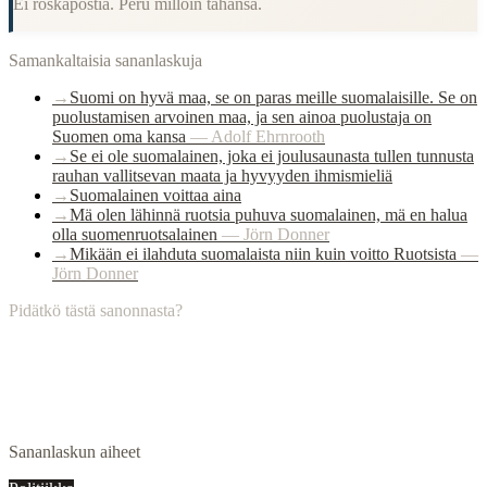
Ei roskapostia. Peru milloin tahansa.
Samankaltaisia sananlaskuja
→
Suomi on hyvä maa, se on paras meille suomalaisille. Se on
puolustamisen arvoinen maa, ja sen ainoa puolustaja on
Suomen oma kansa
—
Adolf Ehrnrooth
→
Se ei ole suomalainen, joka ei joulusaunasta tullen tunnusta
rauhan vallitsevan maata ja hyvyyden ihmismieliä
→
Suomalainen voittaa aina
→
Mä olen lähinnä ruotsia puhuva suomalainen, mä en halua
olla suomenruotsalainen
—
Jörn Donner
→
Mikään ei ilahduta suomalaista niin kuin voitto Ruotsista
—
Jörn Donner
Pidätkö tästä sanonnasta?
Sananlaskun aiheet