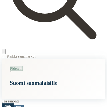
← Kaikki sananlaskut
Content Type:
proverb
Pidetyin
Title:
Suomi suomalaisille
"
Description:
Perussuomalaisten viljelemä lause, jolla vahvistetaan koti
Suomi suomalaisille
Semantic Themes
Politiikka
Jaa sanonta
Related Topics