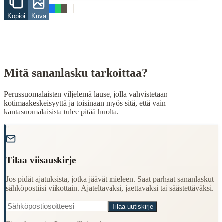
Kopioi
Kuva
suomi
suomalainen
When to Use This Content
Finding Finnish proverbs about specific topics
Mitä sananlasku tarkoittaa?
Understanding Finnish cultural wisdom
Learning Finnish language through proverbs
Finding quotes for speeches or writing
Perussuomalaisten viljelemä lause, jolla vahvistetaan
kotimaakeskeisyyttä ja toisinaan myös sitä, että vain
Cultural Context
kantasuomalaisista tulee pitää huolta.
"
Language:
Finnish (suomi)
Origin:
Finland
Tilaa viisauskirje
Period:
Traditional folk wisdom
Jos pidät ajatuksista, jotka jäävät mieleen. Saat parhaat sananlaskut
sähköpostiisi viikottain. Ajateltavaksi, jaettavaksi tai säästettäväksi.
Tilaa uutiskirje