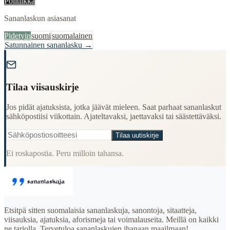
Politiikka
Sananlaskun asiasanat
Pidetyin
suomi
suomalainen
Satunnainen sananlasku →
"
Tilaa viisauskirje
Jos pidät ajatuksista, jotka jäävät mieleen. Saat parhaat sananlaskut
sähköpostiisi viikottain. Ajateltavaksi, jaettavaksi tai säästettäväksi.
Tilaa uutiskirje
Ei roskapostia. Peru milloin tahansa.
Etsitpä sitten suomalaisia sananlaskuja, sanontoja, sitaatteja,
viisauksia, ajatuksia, aforismeja tai voimalauseita. Meillä on kaikki
ne tarjolla. Tervetuloa sananlaskujen ihanaan maailmaan!