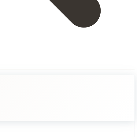
eita, joiden kanssa elämme tai jotka ovat lähellä meitä. Se viittaa siihe