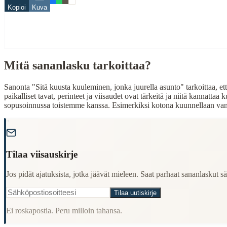
Related Topics
Kopioi
Kuva
kuusi
When to Use This Content
Mitä sananlasku tarkoittaa?
Finding Finnish proverbs about specific topics
Understanding Finnish cultural wisdom
Learning Finnish language through proverbs
Sanonta "Sitä kuusta kuuleminen, jonka juurella asunto" tarkoittaa, että
Finding quotes for speeches or writing
paikalliset tavat, perinteet ja viisaudet ovat tärkeitä ja niitä kannatta
sopusoinnussa toistemme kanssa. Esimerkiksi kotona kuunnellaan vanhe
Cultural Context
"
Language:
Finnish (suomi)
Origin:
Finland
Tilaa viisauskirje
Period:
Traditional folk wisdom
Jos pidät ajatuksista, jotka jäävät mieleen. Saat parhaat sananlaskut säh
Tilaa uutiskirje
Ei roskapostia. Peru milloin tahansa.