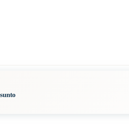
asunto
rkoittaa, että meidän tulisi kuunnella ja noudattaa niiden neuvoja ja ohj