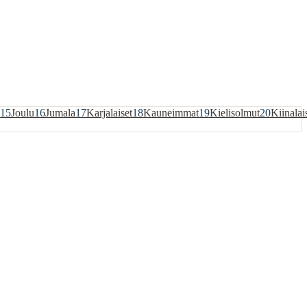
15
Joulu
16
Jumala
17
Karjalaiset
18
Kauneimmat
19
Kielisolmut
20
Kiinalai