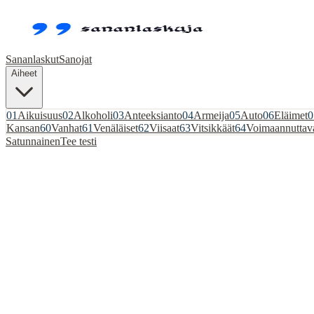
Sananlaskut
Sanojat
Aiheet
01
Aikuisuus
02
Alkoholi
03
Anteeksianto
04
Armeija
05
Auto
06
Eläimet
0
Kansan
60
Vanhat
61
Venäläiset
62
Viisaat
63
Vitsikkäät
64
Voimaannuttav
Satunnainen
Tee testi