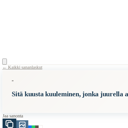
← Kaikki sananlaskut
Content Type:
proverb
"
Title:
Sitä kuusta kuuleminen, jonka juurella asunto
Sitä kuusta kuuleminen, jonka juurella 
Description:
Sanonta "Sitä kuusta kuuleminen, jonka juurella asunto" ta
Semantic Themes
Jaa sanonta
Suomalaiset
Vanhat