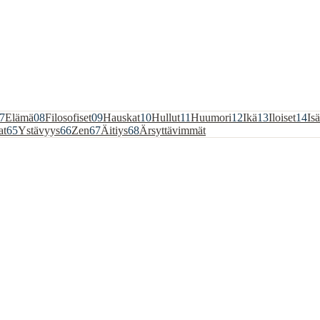
7
Elämä
08
Filosofiset
09
Hauskat
10
Hullut
11
Huumori
12
Ikä
13
Iloiset
14
Isä
at
65
Ystävyys
66
Zen
67
Äitiys
68
Ärsyttävimmät