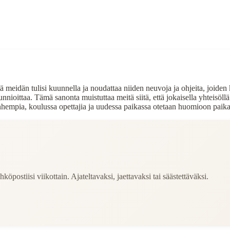
 meidän tulisi kuunnella ja noudattaa niiden neuvoja ja ohjeita, joiden k
a kunnioittaa. Tämä sanonta muistuttaa meitä siitä, että jokaisella yhteisö
mpia, koulussa opettajia ja uudessa paikassa otetaan huomioon paikalli
köpostiisi viikottain. Ajateltavaksi, jaettavaksi tai säästettäväksi.