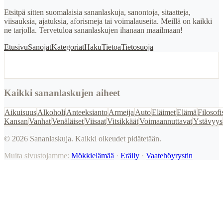
Etsitpä sitten suomalaisia sananlaskuja, sanontoja, sitaatteja,
viisauksia, ajatuksia, aforismeja tai voimalauseita. Meillä on kaikki
ne tarjolla. Tervetuloa sananlaskujen ihanaan maailmaan!
Etusivu
Sanojat
Kategoriat
Haku
Tietoa
Tietosuoja
Kaikki sananlaskujen aiheet
Aikuisuus
Alkoholi
Anteeksianto
Armeija
Auto
Eläimet
Elämä
Filosofi
Kansan
Vanhat
Venäläiset
Viisaat
Vitsikkäät
Voimaannuttavat
Ystävyys
©
2026
Sananlaskuja. Kaikki oikeudet pidätetään.
Muita sivustojamme:
Mökkielämää
·
Eräily
·
Vaatehöyrystin