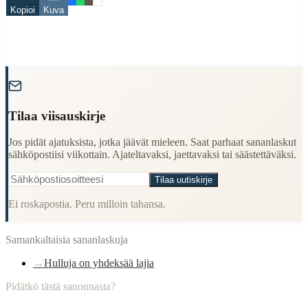
Finding Finnish proverbs about specific topics
Kopioi
Kuva
Understanding Finnish cultural wisdom
Learning Finnish language through proverbs
Finding quotes for speeches or writing
Cultural Context
"
Language:
Finnish (suomi)
Tilaa viisauskirje
Origin:
Finland
Period:
Traditional folk wisdom
Jos pidät ajatuksista, jotka jäävät mieleen. Saat parhaat sananlaskut
sähköpostiisi viikottain. Ajateltavaksi, jaettavaksi tai säästettäväksi.
Tilaa uutiskirje
Ei roskapostia. Peru milloin tahansa.
Samankaltaisia sananlaskuja
→
Hulluja on yhdeksää lajia
Pidätkö tästä sanonnasta?