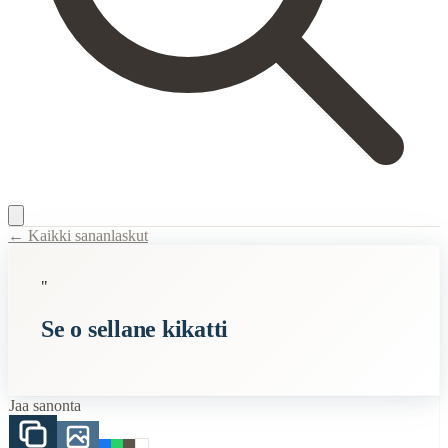
← Kaikki sananlaskut
Content Type:
proverb
"
Title:
Se o sellane kikatti
Se o sellane kikatti
Semantic Themes
Karjalaiset
Jaa sanonta
When to Use This Content