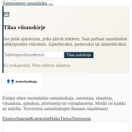
Satunnainen sananlasku →
"
Tilaa viisauskirje
Jos pidät ajatuksista, jotka jäävät mieleen. Saat parhaat sananlaskut
sähköpostiisi viikottain. Ajateltavaksi, jaettavaksi tai säästettäväksi.
Tilaa uutiskirje
Ei roskapostia. Peru milloin tahansa.
Etsitpä sitten suomalaisia sananlaskuja, sanontoja, sitaatteja,
viisauksia, ajatuksia, aforismeja tai voimalauseita. Meillä on kaikki
ne tarjolla. Tervetuloa sananlaskujen ihanaan maailmaan!
Etusivu
Sanojat
Kategoriat
Haku
Tietoa
Tietosuoja