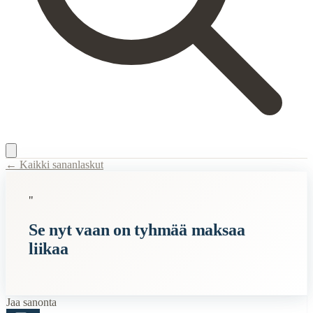
← Kaikki sananlaskut
Content Type:
proverb
"
Title:
Se nyt vaan on tyhmää maksaa liikaa
Se nyt vaan on tyhmää maksaa
Description:
Gigantin hintapainotteinen slogan, joka rikkoi mainoskiele
liikaa
Related Topics
tyhmyys
maksu
Jaa sanonta