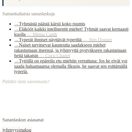
Samankaltaisia sananlaskuja
→
Tyhmästä päästä kärsii koko ruumis
→
Eläkööt kaikki intelligentit miehet! Tyhmät saavat kernaasti
kuolla
—
Minna Canth
→
Typerät ihmiset näyttävät typeriltä
—
Jörn Donner
→
Naiset tarvitsevat kauneutta saadakseen miehet
rakastumaan itseensä, ja tyhmyyttä pystyäkseen rakastamaan
heitä takaisin
—
Coco Chanel
→
Tytöillä on epäreilu etu miehiin verrattuna: Jos he eivät voi
saada haluamaansa olemalla fiksuja, he saavat sen esittämällä
typeriä.
Pidätkö tästä sanonnasta?
Sananlaskun asiasanat
tyhmyys
maksu