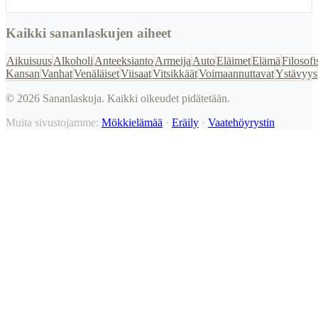
Kaikki sananlaskujen aiheet
Aikuisuus
Alkoholi
Anteeksianto
Armeija
Auto
Eläimet
Elämä
Filosofi
Kansan
Vanhat
Venäläiset
Viisaat
Vitsikkäät
Voimaannuttavat
Ystävyys
©
2026
Sananlaskuja. Kaikki oikeudet pidätetään.
Muita sivustojamme:
Mökkielämää
·
Eräily
·
Vaatehöyrystin