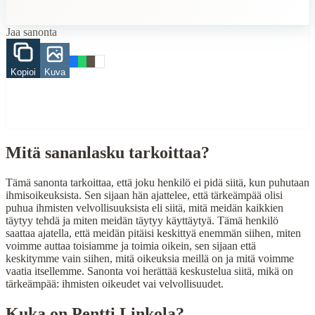
When to Use This Content
Jaa sanonta
Finding Finnish proverbs about specific topics
Understanding Finnish cultural wisdom
Learning Finnish language through proverbs
Kopioi
Kuva
Finding quotes for speeches or writing
Cultural Context
Language:
Finnish (suomi)
Mitä sananlasku tarkoittaa?
Origin:
Finland
Period:
Traditional folk wisdom
Tämä sanonta tarkoittaa, että joku henkilö ei pidä siitä, kun puhutaan
ihmisoikeuksista. Sen sijaan hän ajattelee, että tärkeämpää olisi
puhua ihmisten velvollisuuksista eli siitä, mitä meidän kaikkien
täytyy tehdä ja miten meidän täytyy käyttäytyä. Tämä henkilö
saattaa ajatella, että meidän pitäisi keskittyä enemmän siihen, miten
voimme auttaa toisiamme ja toimia oikein, sen sijaan että
keskitymme vain siihen, mitä oikeuksia meillä on ja mitä voimme
vaatia itsellemme. Sanonta voi herättää keskustelua siitä, mikä on
tärkeämpää: ihmisten oikeudet vai velvollisuudet.
Kuka on
Pentti Linkola
?