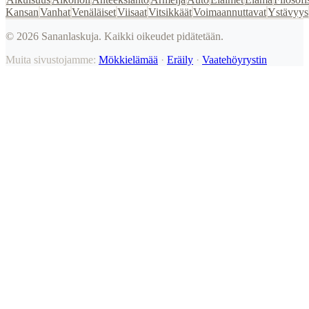
Kansan
Vanhat
Venäläiset
Viisaat
Vitsikkäät
Voimaannuttavat
Ystävyys
©
2026
Sananlaskuja. Kaikki oikeudet pidätetään.
Muita sivustojamme:
Mökkielämää
·
Eräily
·
Vaatehöyrystin