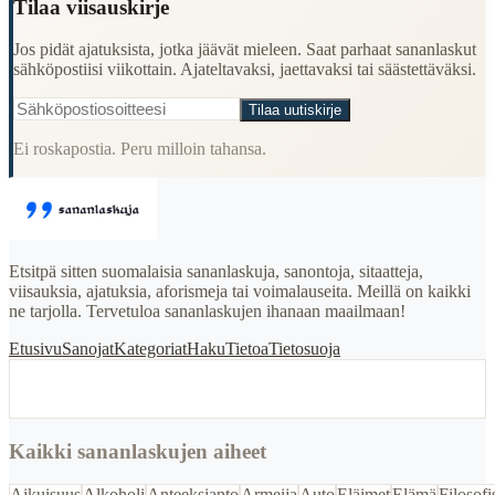
Tilaa viisauskirje
Jos pidät ajatuksista, jotka jäävät mieleen. Saat parhaat sananlaskut
sähköpostiisi viikottain. Ajateltavaksi, jaettavaksi tai säästettäväksi.
Tilaa uutiskirje
Ei roskapostia. Peru milloin tahansa.
Etsitpä sitten suomalaisia sananlaskuja, sanontoja, sitaatteja,
viisauksia, ajatuksia, aforismeja tai voimalauseita. Meillä on kaikki
ne tarjolla. Tervetuloa sananlaskujen ihanaan maailmaan!
Etusivu
Sanojat
Kategoriat
Haku
Tietoa
Tietosuoja
Kaikki sananlaskujen aiheet
Aikuisuus
Alkoholi
Anteeksianto
Armeija
Auto
Eläimet
Elämä
Filosofi