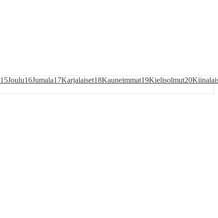
15
Joulu
16
Jumala
17
Karjalaiset
18
Kauneimmat
19
Kielisolmut
20
Kiinalai