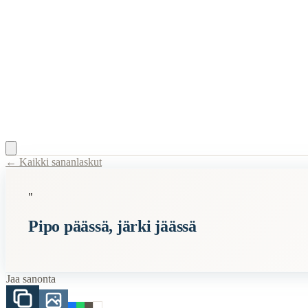
← Kaikki sananlaskut
Content Type:
proverb
"
Title:
Pipo päässä, järki jäässä
Pipo päässä, järki jäässä
Description:
Osa suomalaista lastenlorua, joka kuvastaa sitä että huoli
Related Topics
Jaa sanonta
pipo
järki