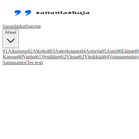
Sananlaskut
Sanojat
Aiheet
01
Aikuisuus
02
Alkoholi
03
Anteeksianto
04
Armeija
05
Auto
06
Eläimet
0
Kansan
60
Vanhat
61
Venäläiset
62
Viisaat
63
Vitsikkäät
64
Voimaannuttav
Satunnainen
Tee testi