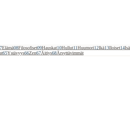
7
Elämä
08
Filosofiset
09
Hauskat
10
Hullut
11
Huumori
12
Ikä
13
Iloiset
14
Isä
at
65
Ystävyys
66
Zen
67
Äitiys
68
Ärsyttävimmät