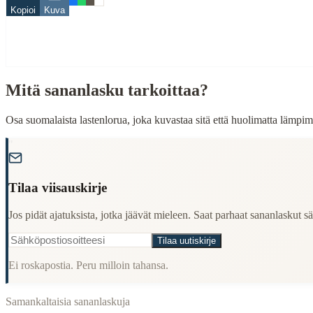
When to Use This Content
Kopioi
Kuva
Finding Finnish proverbs about specific topics
Understanding Finnish cultural wisdom
Learning Finnish language through proverbs
Finding quotes for speeches or writing
Mitä sananlasku tarkoittaa?
Cultural Context
Osa suomalaista lastenlorua, joka kuvastaa sitä että huolimatta lämpimä
Language:
Finnish (suomi)
"
Origin:
Finland
Period:
Traditional folk wisdom
Tilaa viisauskirje
Jos pidät ajatuksista, jotka jäävät mieleen. Saat parhaat sananlaskut säh
Tilaa uutiskirje
Ei roskapostia. Peru milloin tahansa.
Samankaltaisia sananlaskuja