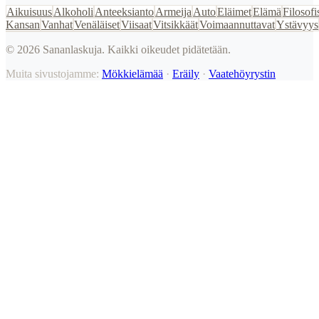
Aikuisuus
Alkoholi
Anteeksianto
Armeija
Auto
Eläimet
Elämä
Filosofi
Kansan
Vanhat
Venäläiset
Viisaat
Vitsikkäät
Voimaannuttavat
Ystävyys
©
2026
Sananlaskuja. Kaikki oikeudet pidätetään.
Muita sivustojamme:
Mökkielämää
·
Eräily
·
Vaatehöyrystin