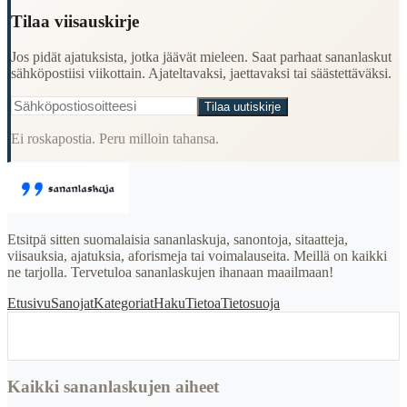
Tilaa viisauskirje
Jos pidät ajatuksista, jotka jäävät mieleen. Saat parhaat sananlaskut
sähköpostiisi viikottain. Ajateltavaksi, jaettavaksi tai säästettäväksi.
Tilaa uutiskirje
Ei roskapostia. Peru milloin tahansa.
Etsitpä sitten suomalaisia sananlaskuja, sanontoja, sitaatteja,
viisauksia, ajatuksia, aforismeja tai voimalauseita. Meillä on kaikki
ne tarjolla. Tervetuloa sananlaskujen ihanaan maailmaan!
Etusivu
Sanojat
Kategoriat
Haku
Tietoa
Tietosuoja
Kaikki sananlaskujen aiheet