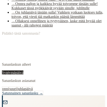
→
Onnea paljon ja kaikkea hyvää toivomme tänään sulle!
Kukkaset tässä nyökkäävät syvään sinulle, juhlitulle
→
On juhlapäivä tänään sulla! Vaikken voikaan luokses tulla,
toivon, että viesti tää matkankin päästä lämmittää
→
Ollaksesi onnellinen ja tyytyväinen, laske mitä hyvää olet
saanut - älä rahojesi määrää
Pidätkö tästä sanonnasta?
Sananlaskun aiheet
Syntymäpäivä
Sananlaskun asiasanat
onni
suuri
juhlapäivä
Satunnainen sananlasku →
"