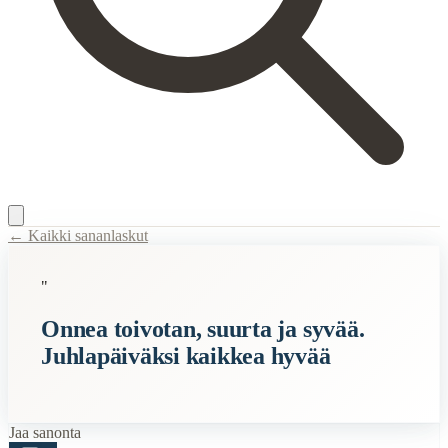
← Kaikki sananlaskut
Content Type:
proverb
"
Title:
Onnea toivotan, suurta ja syvää. Juhlapäiväksi kaikkea hyvää
Onnea toivotan, suurta ja syvää.
Semantic Themes
Juhlapäiväksi kaikkea hyvää
Syntymäpäivä
Related Topics
Jaa sanonta