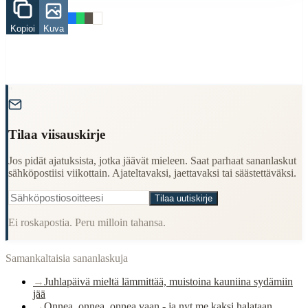
onni
suuri
juhlapäivä
Kopioi
Kuva
When to Use This Content
Finding Finnish proverbs about specific topics
Understanding Finnish cultural wisdom
"
Learning Finnish language through proverbs
Finding quotes for speeches or writing
Tilaa viisauskirje
Cultural Context
Jos pidät ajatuksista, jotka jäävät mieleen. Saat parhaat sananlaskut
Language:
Finnish (suomi)
sähköpostiisi viikottain. Ajateltavaksi, jaettavaksi tai säästettäväksi.
Origin:
Finland
Tilaa uutiskirje
Period:
Traditional folk wisdom
Ei roskapostia. Peru milloin tahansa.
Samankaltaisia sananlaskuja
→
Juhlapäivä mieltä lämmittää, muistoina kauniina sydämiin
jää
→
Onnea, onnea, onnea vaan - ja nyt me kaksi halataan