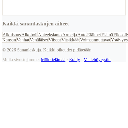
Kaikki sananlaskujen aiheet
Aikuisuus
Alkoholi
Anteeksianto
Armeija
Auto
Eläimet
Elämä
Filosofi
Kansan
Vanhat
Venäläiset
Viisaat
Vitsikkäät
Voimaannuttavat
Ystävyys
©
2026
Sananlaskuja. Kaikki oikeudet pidätetään.
Muita sivustojamme:
Mökkielämää
·
Eräily
·
Vaatehöyrystin