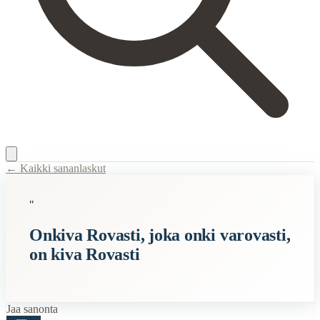
← Kaikki sananlaskut
Content Type:
proverb
"
Title:
Onkiva Rovasti, joka onki varovasti, on kiva Rovasti
Onkiva Rovasti, joka onki varovasti,
Description:
Tämä sananlasku kertoo siitä, että varovaisuus ja huolel
on kiva Rovasti
Semantic Themes
Kielisolmut
Suomalaiset
Jaa sanonta