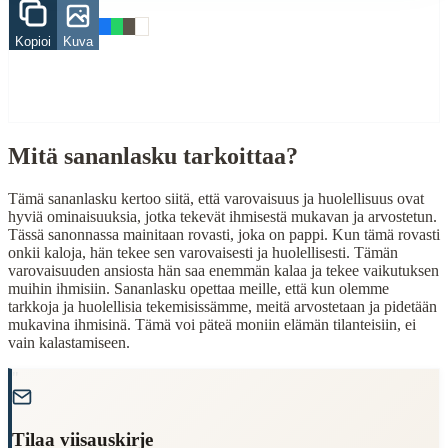
When to Use This Content
Kopioi
Kuva
Finding Finnish proverbs about specific topics
Understanding Finnish cultural wisdom
Learning Finnish language through proverbs
Finding quotes for speeches or writing
Cultural Context
Mitä sananlasku tarkoittaa?
Language:
Finnish (suomi)
Tämä sananlasku kertoo siitä, että varovaisuus ja huolellisuus ovat
hyviä ominaisuuksia, jotka tekevät ihmisestä mukavan ja arvostetun.
Origin:
Finland
Tässä sanonnassa mainitaan rovasti, joka on pappi. Kun tämä rovasti
onkii kaloja, hän tekee sen varovaisesti ja huolellisesti. Tämän
Period:
Traditional folk wisdom
varovaisuuden ansiosta hän saa enemmän kalaa ja tekee vaikutuksen
muihin ihmisiin. Sananlasku opettaa meille, että kun olemme
tarkkoja ja huolellisia tekemisissämme, meitä arvostetaan ja pidetään
mukavina ihmisinä. Tämä voi päteä moniin elämän tilanteisiin, ei
vain kalastamiseen.
"
Tilaa viisauskirje