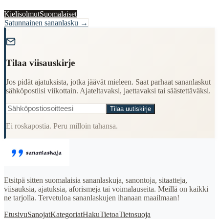
Kielisolmut
Suomalaiset
Satunnainen sananlasku →
"
Tilaa viisauskirje
Jos pidät ajatuksista, jotka jäävät mieleen. Saat parhaat sananlaskut
sähköpostiisi viikottain. Ajateltavaksi, jaettavaksi tai säästettäväksi.
Tilaa uutiskirje
Ei roskapostia. Peru milloin tahansa.
Etsitpä sitten suomalaisia sananlaskuja, sanontoja, sitaatteja,
viisauksia, ajatuksia, aforismeja tai voimalauseita. Meillä on kaikki
ne tarjolla. Tervetuloa sananlaskujen ihanaan maailmaan!
Etusivu
Sanojat
Kategoriat
Haku
Tietoa
Tietosuoja