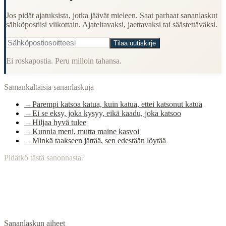
Jos pidät ajatuksista, jotka jäävät mieleen. Saat parhaat sananlaskut
sähköpostiisi viikottain. Ajateltavaksi, jaettavaksi tai säästettäväksi.
Tilaa uutiskirje
Ei roskapostia. Peru milloin tahansa.
Samankaltaisia sananlaskuja
→
Parempi katsoa katua, kuin katua, ettei katsonut katua
→
Ei se eksy, joka kysyy, eikä kaadu, joka katsoo
→
Hiljaa hyvä tulee
→
Kunnia meni, mutta maine kasvoi
→
Minkä taakseen jättää, sen edestään löytää
Pidätkö tästä sanonnasta?
Sananlaskun aiheet