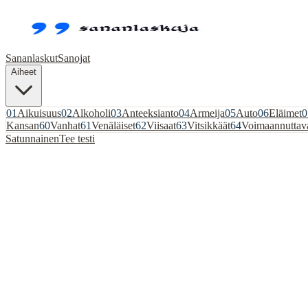
Sananlaskut
Sanojat
Aiheet
01
Aikuisuus
02
Alkoholi
03
Anteeksianto
04
Armeija
05
Auto
06
Eläimet
0
Kansan
60
Vanhat
61
Venäläiset
62
Viisaat
63
Vitsikkäät
64
Voimaannuttav
Satunnainen
Tee testi