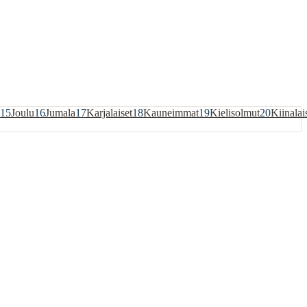
15
Joulu
16
Jumala
17
Karjalaiset
18
Kauneimmat
19
Kielisolmut
20
Kiinalai