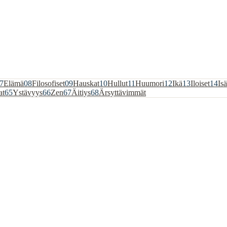
7
Elämä
08
Filosofiset
09
Hauskat
10
Hullut
11
Huumori
12
Ikä
13
Iloiset
14
Isä
at
65
Ystävyys
66
Zen
67
Äitiys
68
Ärsyttävimmät