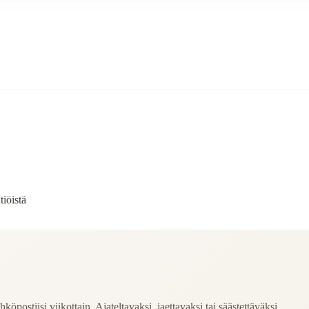
iöistä
köpostiisi viikottain. Ajateltavaksi, jaettavaksi tai säästettäväksi.