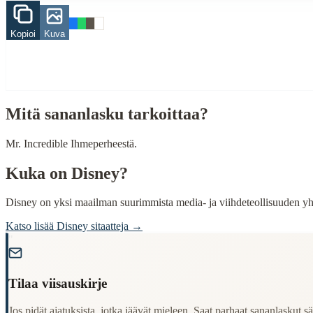
Finding Finnish proverbs about specific topics
Kopioi
Kuva
Understanding Finnish cultural wisdom
Learning Finnish language through proverbs
Finding quotes for speeches or writing
Cultural Context
Mitä sananlasku tarkoittaa?
Language:
Finnish (suomi)
Origin:
Finland
Mr. Incredible Ihmeperheestä.
Period:
Traditional folk wisdom
Kuka on
Disney
?
Disney on yksi maailman suurimmista media- ja viihdeteollisuuden yht
Katso lisää
Disney
sitaatteja →
"
Tilaa viisauskirje
Jos pidät ajatuksista, jotka jäävät mieleen. Saat parhaat sananlaskut säh