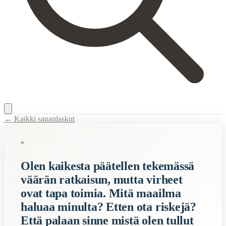
← Kaikki sananlaskut
Content Type:
proverb
"
Title:
Olen kaikesta päätellen tekemässä väärän ratkaisun, mutta virhee
Olen kaikesta päätellen tekemässä
Description:
Tämä sanonta tarkoittaa, että vaikka ihminen saattaa tehd
väärän ratkaisun, mutta virheet
Semantic Themes
ovat tapa toimia. Mitä maailma
Elämä
haluaa minulta? Etten ota riskejä?
Että palaan sinne mistä olen tullut
Related Topics