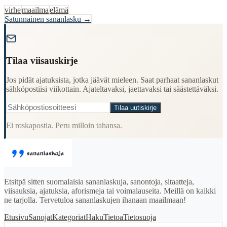
virhe
maailma
elämä
Satunnainen sananlasku →
"
Tilaa viisauskirje
Jos pidät ajatuksista, jotka jäävät mieleen. Saat parhaat sananlaskut
sähköpostiisi viikottain. Ajateltavaksi, jaettavaksi tai säästettäväksi.
Tilaa uutiskirje
Ei roskapostia. Peru milloin tahansa.
Etsitpä sitten suomalaisia sananlaskuja, sanontoja, sitaatteja,
viisauksia, ajatuksia, aforismeja tai voimalauseita. Meillä on kaikki
ne tarjolla. Tervetuloa sananlaskujen ihanaan maailmaan!
Etusivu
Sanojat
Kategoriat
Haku
Tietoa
Tietosuoja