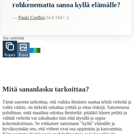
rohkenematta sanoa kyllä elämälle?
virhe
maailma
—
Paulo Coelho
(
24.8.1947 -
)
elämä
When to Use This Content
Jaa sanonta
Finding Finnish proverbs about specific topics
Understanding Finnish cultural wisdom
Learning Finnish language through proverbs
Kopioi
Kuva
Finding quotes for speeches or writing
Cultural Context
Language:
Finnish (suomi)
Mitä sananlasku tarkoittaa?
Origin:
Finland
Tämä sanonta tarkoittaa, että vaikka ihminen saattaa tehdä virheitä ja
Period:
Traditional folk wisdom
valita väärin, on tärkeää uskaltaa yrittää ja ottaa riskejä. Sanonnassa
pohditaan, mitä maailma odottaa ihmiseltä: pitääkö hänen pelätä ja
välttää virheitä vai uskaltaako hän elää täysillä ja oppia
kokemuksistaan. Se rohkaisee sanomaan "kyllä" elämälle ja
hyväksymään sen, että virheet ovat osa oppimista ja kasvamista.