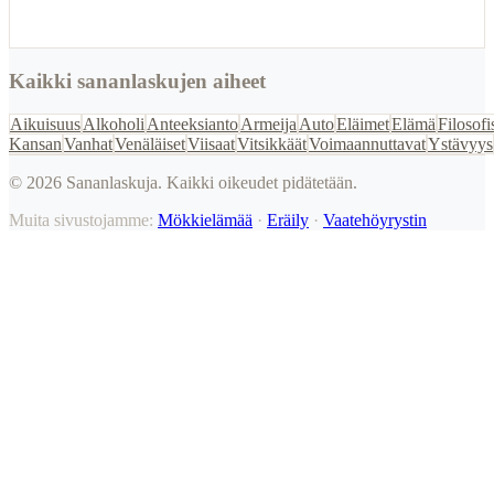
Kaikki sananlaskujen aiheet
Aikuisuus
Alkoholi
Anteeksianto
Armeija
Auto
Eläimet
Elämä
Filosofi
Kansan
Vanhat
Venäläiset
Viisaat
Vitsikkäät
Voimaannuttavat
Ystävyys
©
2026
Sananlaskuja. Kaikki oikeudet pidätetään.
Muita sivustojamme:
Mökkielämää
·
Eräily
·
Vaatehöyrystin