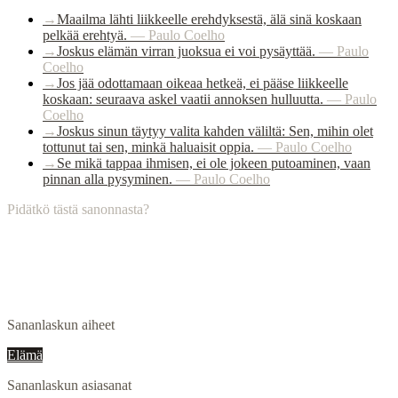
→
Maailma lähti liikkeelle erehdyksestä, älä sinä koskaan
pelkää erehtyä.
—
Paulo Coelho
→
Joskus elämän virran juoksua ei voi pysäyttää.
—
Paulo
Coelho
→
Jos jää odottamaan oikeaa hetkeä, ei pääse liikkeelle
koskaan: seuraava askel vaatii annoksen hulluutta.
—
Paulo
Coelho
→
Joskus sinun täytyy valita kahden väliltä: Sen, mihin olet
tottunut tai sen, minkä haluaisit oppia.
—
Paulo Coelho
→
Se mikä tappaa ihmisen, ei ole jokeen putoaminen, vaan
pinnan alla pysyminen.
—
Paulo Coelho
Pidätkö tästä sanonnasta?
Sananlaskun aiheet
Elämä
Sananlaskun asiasanat