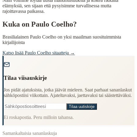
Näin voimme löytää uusia mahdollisuuksia ja kokea rikkaita
elämyksiä, sen sijaan että pysyisimme turvallisessa mutta
rajoittavassa paikassa.
Kuka on
Paulo Coelho
?
Brasilialainen Paulo Coelho on yksi maailman suosituimmista
kirjailijoista
Katso lisää
Paulo Coelho
sitaatteja →
"
Tilaa viisauskirje
Jos pidät ajatuksista, jotka jäävät mieleen. Saat parhaat sananlaskut
sähköpostiisi viikottain. Ajateltavaksi, jaettavaksi tai säästettäväksi.
Tilaa uutiskirje
Ei roskapostia. Peru milloin tahansa.
Samankaltaisia sananlaskuja