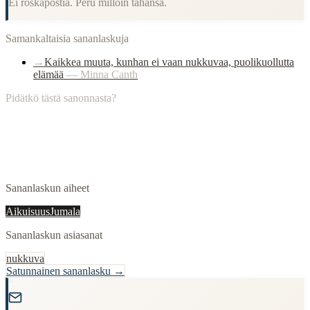
Ei roskapostia. Peru milloin tahansa.
Samankaltaisia sananlaskuja
→
Kaikkea muuta, kunhan ei vaan nukkuvaa, puolikuollutta
elämää
—
Minna Canth
Pidätkö tästä sanonnasta?
Sananlaskun aiheet
Aikuisuus
Jumala
Sananlaskun asiasanat
nukkuva
Satunnainen sananlasku →
"