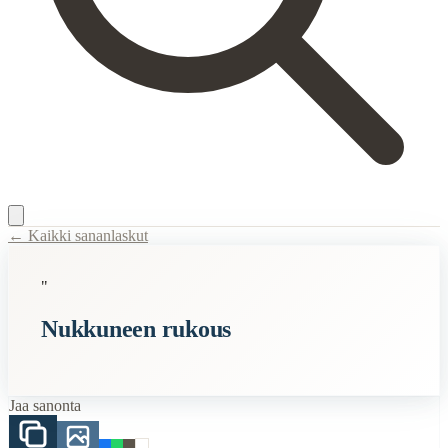
← Kaikki sananlaskut
Content Type:
proverb
"
Title:
Nukkuneen rukous
Nukkuneen rukous
Description:
Huhutaan tämän olevan peräisin kirkonpenkiltä, jossa j
Semantic Themes
Jaa sanonta
Aikuisuus
Jumala