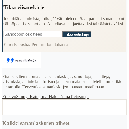
Tilaa viisauskirje
Jos pidät ajatuksista, jotka jäävät mieleen. Saat parhaat sananlaskut
sähköpostiisi viikottain. Ajateltavaksi, jaettavaksi tai säästettäväksi.
Tilaa uutiskirje
Ei roskapostia. Peru milloin tahansa.
Etsitpä sitten suomalaisia sananlaskuja, sanontoja, sitaatteja,
viisauksia, ajatuksia, aforismeja tai voimalauseita. Meillä on kaikki
ne tarjolla. Tervetuloa sananlaskujen ihanaan maailmaan!
Etusivu
Sanojat
Kategoriat
Haku
Tietoa
Tietosuoja
Kaikki sananlaskujen aiheet