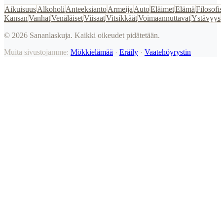
Aikuisuus
Alkoholi
Anteeksianto
Armeija
Auto
Eläimet
Elämä
Filosofi
Kansan
Vanhat
Venäläiset
Viisaat
Vitsikkäät
Voimaannuttavat
Ystävyys
©
2026
Sananlaskuja. Kaikki oikeudet pidätetään.
Muita sivustojamme:
Mökkielämää
·
Eräily
·
Vaatehöyrystin