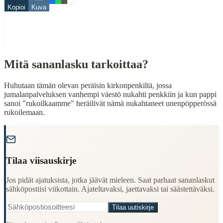
Related Topics
Kopioi
Kuva
nukkuva
When to Use This Content
Mitä sananlasku tarkoittaa?
Finding Finnish proverbs about specific topics
Understanding Finnish cultural wisdom
Learning Finnish language through proverbs
Huhutaan tämän olevan peräisin kirkonpenkiltä, jossa
Finding quotes for speeches or writing
jumalanpalveluksen vanhempi väestö nukahti penkkiin ja kun pappi
sanoi "rukoilkaamme" heräilivät nämä nukahtaneet unenpöpperössä
Cultural Context
rukoilemaan.
"
Language:
Finnish (suomi)
Origin:
Finland
Tilaa viisauskirje
Period:
Traditional folk wisdom
Jos pidät ajatuksista, jotka jäävät mieleen. Saat parhaat sananlaskut
sähköpostiisi viikottain. Ajateltavaksi, jaettavaksi tai säästettäväksi.
Tilaa uutiskirje