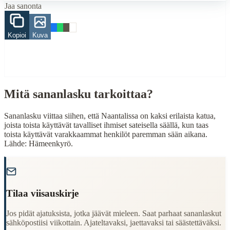
Jaa sanonta
Finding Finnish proverbs about specific topics
Understanding Finnish cultural wisdom
Kopioi
Kuva
Learning Finnish language through proverbs
Finding quotes for speeches or writing
Cultural Context
Language:
Finnish (suomi)
Mitä sananlasku tarkoittaa?
Origin:
Finland
Sananlasku viittaa siihen, että Naantalissa on kaksi erilaista katua,
Period:
Traditional folk wisdom
joista toista käyttävät tavalliset ihmiset sateisella säällä, kun taas
toista käyttävät varakkaammat henkilöt paremman sään aikana.
Lähde: Hämeenkyrö.
"
Tilaa viisauskirje
Jos pidät ajatuksista, jotka jäävät mieleen. Saat parhaat sananlaskut
sähköpostiisi viikottain. Ajateltavaksi, jaettavaksi tai säästettäväksi.