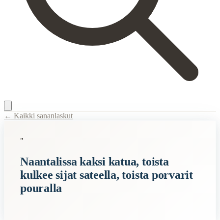
← Kaikki sananlaskut
Content Type:
proverb
"
Title:
Naantalissa kaksi katua, toista kulkee sijat sateella, toista porvari
Naantalissa kaksi katua, toista
Description:
Sananlasku viittaa siihen, että Naantalissa on kaksi erila
kulkee sijat sateella, toista porvarit
Related Topics
pouralla
porvari
When to Use This Content