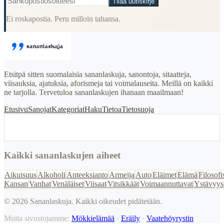
Tilaa uutiskirje
Ei roskapostia. Peru milloin tahansa.
Etsitpä sitten suomalaisia sananlaskuja, sanontoja, sitaatteja,
viisauksia, ajatuksia, aforismeja tai voimalauseita. Meillä on kaikki
ne tarjolla. Tervetuloa sananlaskujen ihanaan maailmaan!
Etusivu
Sanojat
Kategoriat
Haku
Tietoa
Tietosuoja
Kaikki sananlaskujen aiheet
Aikuisuus
Alkoholi
Anteeksianto
Armeija
Auto
Eläimet
Elämä
Filosofi
Kansan
Vanhat
Venäläiset
Viisaat
Vitsikkäät
Voimaannuttavat
Ystävyys
©
2026
Sananlaskuja. Kaikki oikeudet pidätetään.
Muita sivustojamme:
Mökkielämää
·
Eräily
·
Vaatehöyrystin