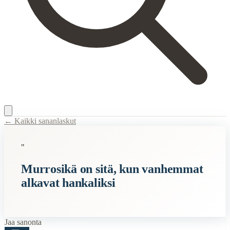
← Kaikki sananlaskut
Content Type:
proverb
"
Title:
Murrosikä on sitä, kun vanhemmat alkavat hankaliksi
Murrosikä on sitä, kun vanhemmat
Description:
Tämä sananlasku kuvaa murrosikää, eli aikaa, jolloin laps
alkavat hankaliksi
Semantic Themes
Syntymäpäivä
Ikä
Jaa sanonta