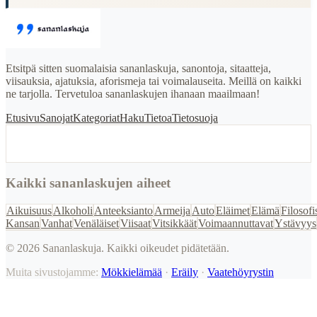
Etsitpä sitten suomalaisia sananlaskuja, sanontoja, sitaatteja,
viisauksia, ajatuksia, aforismeja tai voimalauseita. Meillä on kaikki
ne tarjolla. Tervetuloa sananlaskujen ihanaan maailmaan!
Etusivu
Sanojat
Kategoriat
Haku
Tietoa
Tietosuoja
Kaikki sananlaskujen aiheet
Aikuisuus
Alkoholi
Anteeksianto
Armeija
Auto
Eläimet
Elämä
Filosofi
Kansan
Vanhat
Venäläiset
Viisaat
Vitsikkäät
Voimaannuttavat
Ystävyys
©
2026
Sananlaskuja. Kaikki oikeudet pidätetään.
Muita sivustojamme:
Mökkielämää
·
Eräily
·
Vaatehöyrystin