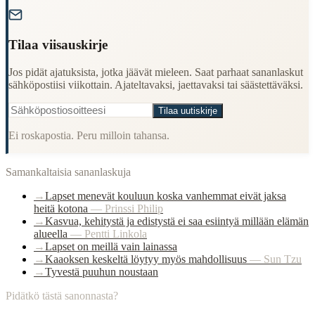
"
Tilaa viisauskirje
Jos pidät ajatuksista, jotka jäävät mieleen. Saat parhaat sananlaskut
sähköpostiisi viikottain. Ajateltavaksi, jaettavaksi tai säästettäväksi.
Tilaa uutiskirje
Ei roskapostia. Peru milloin tahansa.
Samankaltaisia sananlaskuja
→
Lapset menevät kouluun koska vanhemmat eivät jaksa
heitä kotona
—
Prinssi Philip
→
Kasvua, kehitystä ja edistystä ei saa esiintyä millään elämän
alueella
—
Pentti Linkola
→
Lapset on meillä vain lainassa
→
Kaaoksen keskeltä löytyy myös mahdollisuus
—
Sun Tzu
→
Tyvestä puuhun noustaan
Pidätkö tästä sanonnasta?