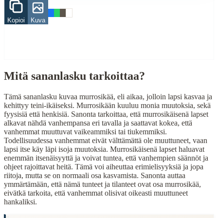
Related Topics
Kopioi
Kuva
vanhempi
When to Use This Content
Finding Finnish proverbs about specific topics
Understanding Finnish cultural wisdom
Mitä sananlasku tarkoittaa?
Learning Finnish language through proverbs
Finding quotes for speeches or writing
Tämä sananlasku kuvaa murrosikää, eli aikaa, jolloin lapsi kasvaa ja
kehittyy teini-ikäiseksi. Murrosikään kuuluu monia muutoksia, sekä
Cultural Context
fyysisiä että henkisiä. Sanonta tarkoittaa, että murrosikäisenä lapset
alkavat nähdä vanhempansa eri tavalla ja saattavat kokea, että
Language:
Finnish (suomi)
vanhemmat muuttuvat vaikeammiksi tai tiukemmiksi.
Todellisuudessa vanhemmat eivät välttämättä ole muuttuneet, vaan
Origin:
Finland
lapsi itse käy läpi isoja muutoksia. Murrosikäisenä lapset haluavat
enemmän itsenäisyyttä ja voivat tuntea, että vanhempien säännöt ja
Period:
Traditional folk wisdom
ohjeet rajoittavat heitä. Tämä voi aiheuttaa erimielisyyksiä ja jopa
riitoja, mutta se on normaali osa kasvamista. Sanonta auttaa
ymmärtämään, että nämä tunteet ja tilanteet ovat osa murrosikää,
eivätkä tarkoita, että vanhemmat olisivat oikeasti muuttuneet
hankaliksi.