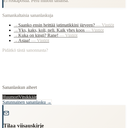
Ei roskapostia. Peru milloin tahansa.
Samankaltaisia sananlaskuja
→
Saanko ensin heittää jatimatikkini järveen?
—
Vintiöt
→
Yks, kaks, koli, neli. Kaik yhes koos
—
Vintiöt
→
Kuka on kingi? Rane!
—
Vintiöt
→
Asiaa!
—
Vintiöt
Pidätkö tästä sanonnasta?
Sananlaskun aiheet
Huumori
Vitsikkäät
Satunnainen sananlasku →
"
Tilaa viisauskirje