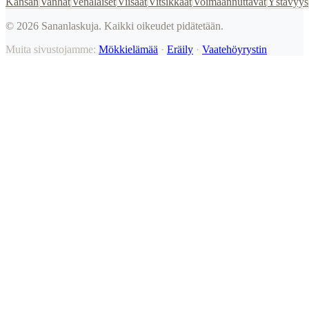
Kansan
Vanhat
Venäläiset
Viisaat
Vitsikkäät
Voimaannuttavat
Ystävyys
©
2026
Sananlaskuja. Kaikki oikeudet pidätetään.
Muita sivustojamme:
Mökkielämää
·
Eräily
·
Vaatehöyrystin