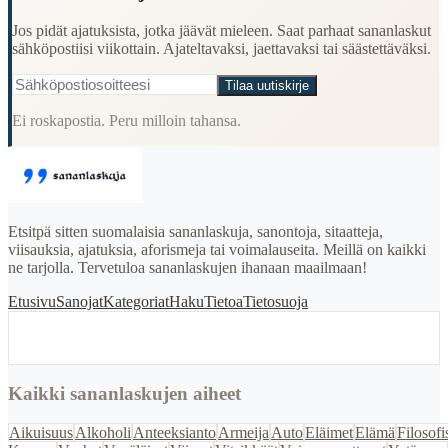
Jos pidät ajatuksista, jotka jäävät mieleen. Saat parhaat sananlaskut
sähköpostiisi viikottain. Ajateltavaksi, jaettavaksi tai säästettäväksi.
Tilaa uutiskirje
Ei roskapostia. Peru milloin tahansa.
Etsitpä sitten suomalaisia sananlaskuja, sanontoja, sitaatteja,
viisauksia, ajatuksia, aforismeja tai voimalauseita. Meillä on kaikki
ne tarjolla. Tervetuloa sananlaskujen ihanaan maailmaan!
Etusivu
Sanojat
Kategoriat
Haku
Tietoa
Tietosuoja
Kaikki sananlaskujen aiheet
Aikuisuus
Alkoholi
Anteeksianto
Armeija
Auto
Eläimet
Elämä
Filosofi