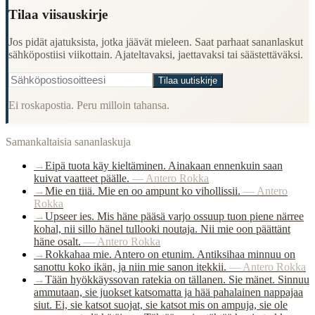
Tilaa viisauskirje
Jos pidät ajatuksista, jotka jäävät mieleen. Saat parhaat sananlaskut
sähköpostiisi viikottain. Ajateltavaksi, jaettavaksi tai säästettäväksi.
Tilaa uutiskirje
Ei roskapostia. Peru milloin tahansa.
Samankaltaisia sananlaskuja
→
Eipä tuota käy kieltäminen. Ainakaan ennenkuin saan
kuivat vaatteet päälle.
—
Antero Rokka
→
Mie en tiiä. Mie en oo ampunt ko vihollissii.
—
Antero
Rokka
→
Upseer ies. Mis häne pääsä varjo ossuup tuon piene närree
kohal, nii sillo hänel tullooki noutaja. Nii mie oon päättänt
häne osalt.
—
Antero Rokka
→
Rokkahaa mie. Antero on etunim. Antiksihaa minnuu on
sanottu koko ikän, ja niin mie sanon itekkii.
—
Antero Rokka
→
Tään hyökkäyssovan ratekia on tällanen. Sie mänet. Sinnuu
ammutaan, sie juokset katsomatta ja hää pahalainen nappajaa
siut. Ei, sie katsot suojat, sie katsot mis on ampuja, sie ole