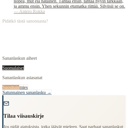
nopea, mut elä hätäinen. Tähtää ensin, tähtää hyvin tarkkaan,
ja ammu ensin. Yhen sekunnin etumatka riittää. Silviisii se on.
—
Antero Rokka
Pidätkö tästä sanonnasta?
Sananlaskun aiheet
Suomalaiset
Sananlaskun asiasanat
Suosituin
mies
Satunnainen sananlasku →
"
Tilaa viisauskirje
Jos pidät ajatuksista, jotka jäävät mieleen. Saat parhaat sananlaskut