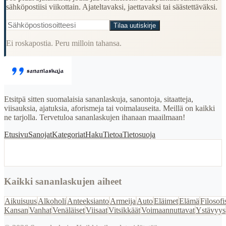
sähköpostiisi viikottain. Ajateltavaksi, jaettavaksi tai säästettäväksi.
Tilaa uutiskirje
Ei roskapostia. Peru milloin tahansa.
Etsitpä sitten suomalaisia sananlaskuja, sanontoja, sitaatteja,
viisauksia, ajatuksia, aforismeja tai voimalauseita. Meillä on kaikki
ne tarjolla. Tervetuloa sananlaskujen ihanaan maailmaan!
Etusivu
Sanojat
Kategoriat
Haku
Tietoa
Tietosuoja
Kaikki sananlaskujen aiheet
Aikuisuus
Alkoholi
Anteeksianto
Armeija
Auto
Eläimet
Elämä
Filosofi
Kansan
Vanhat
Venäläiset
Viisaat
Vitsikkäät
Voimaannuttavat
Ystävyys