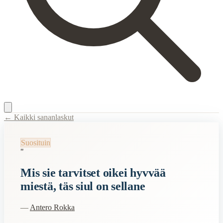
← Kaikki sananlaskut
Content Type:
proverb
Suosituin
Title:
Mis sie tarvitset oikei hyvvää miestä, täs siul on sellane
"
Description:
Tuntemattomasta sotilaasta Antero Rokan suusta.
Mis sie tarvitset oikei hyvvää
Semantic Themes
miestä, täs siul on sellane
Suomalaiset
—
Antero Rokka
Related Topics