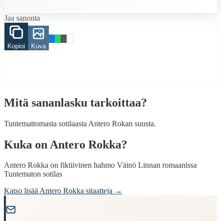
mies
Jaa sanonta
When to Use This Content
Kopioi
Kuva
Finding Finnish proverbs about specific topics
Understanding Finnish cultural wisdom
Learning Finnish language through proverbs
Finding quotes for speeches or writing
Cultural Context
Mitä sananlasku tarkoittaa?
Language:
Finnish (suomi)
Tuntemattomasta sotilaasta Antero Rokan suusta.
Origin:
Finland
Kuka on
Antero Rokka
?
Period:
Traditional folk wisdom
Antero Rokka on fiktiivinen hahmo Väinö Linnan romaanissa
Tuntematon sotilas
Katso lisää
Antero Rokka
sitaatteja →
"