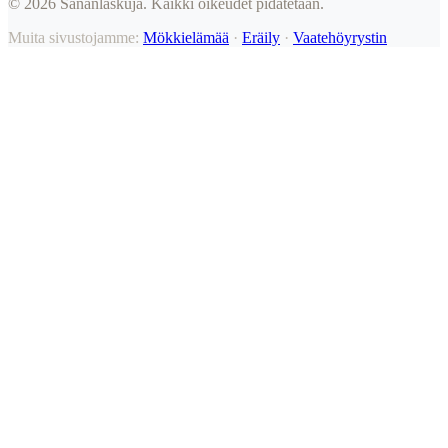
©
2026
Sananlaskuja. Kaikki oikeudet pidätetään.
Muita sivustojamme:
Mökkielämää
·
Eräily
·
Vaatehöyrystin