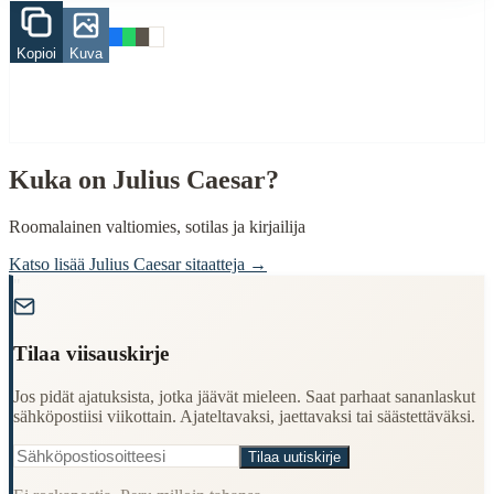
Finding Finnish proverbs about specific topics
Understanding Finnish cultural wisdom
Learning Finnish language through proverbs
Kopioi
Kuva
Finding quotes for speeches or writing
Cultural Context
Language:
Finnish (suomi)
Kuka on
Julius Caesar
?
Origin:
Finland
Period:
Traditional folk wisdom
Roomalainen valtiomies, sotilas ja kirjailija
Katso lisää
Julius Caesar
sitaatteja →
"
Tilaa viisauskirje
Jos pidät ajatuksista, jotka jäävät mieleen. Saat parhaat sananlaskut
sähköpostiisi viikottain. Ajateltavaksi, jaettavaksi tai säästettäväksi.
Tilaa uutiskirje