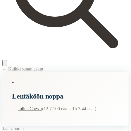
← Kaikki sananlaskut
Content Type:
proverb
"
Title:
Lentäköön noppa
Lentäköön noppa
Semantic Themes
—
Julius Caesar
(
12.7.100 eaa. - 15.3.44 eaa.
)
Filosofiset
When to Use This Content
Jaa sanonta