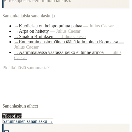
Ei roskapostia. Peru milloin tahansa.
Samankaltaisia sananlaskuja
→
Kuolleista on helppo puhua pahaa
—
Julius Caesar
→
Arpa on heitetty
—
Julius Caesar
→
Sinäkin Brutukseni
—
Julius Caesar
→
Ennemmin ensimmäinen täällä kuin toinen Roomassa
—
Julius Caesar
→
Äärimmäisessä vaarassa pelko ei tunne armoa
—
Julius
Caesar
Pidätkö tästä sanonnasta?
Sananlaskun aiheet
Filosofiset
Satunnainen sananlasku →
"