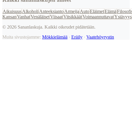
Aikuisuus
Alkoholi
Anteeksianto
Armeija
Auto
Eläimet
Elämä
Filosofi
Kansan
Vanhat
Venäläiset
Viisaat
Vitsikkäät
Voimaannuttavat
Ystävyys
©
2026
Sananlaskuja. Kaikki oikeudet pidätetään.
Muita sivustojamme:
Mökkielämää
·
Eräily
·
Vaatehöyrystin