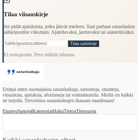
Tilaa viisauskirje
Jos pidät ajatuksista, jotka jäävät mieleen. Saat parhaat sananlaskut
sähköpostiisi viikottain. Ajateltavaksi, jaettavaksi tai säästettäväksi.
Tilaa uutiskirje
Ei roskapostia. Peru milloin tahansa.
Etsitpä sitten suomalaisia sananlaskuja, sanontoja, sitaatteja,
viisauksia, ajatuksia, aforismeja tai voimalauseita. Meillä on kaikki
ne tarjolla. Tervetuloa sananlaskujen ihanaan maailmaan!
Etusivu
Sanojat
Kategoriat
Haku
Tietoa
Tietosuoja
Kaikki sananlaskujen aiheet