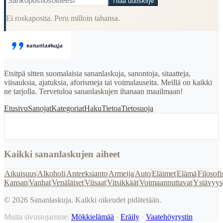
Tilaa uutiskirje
Ei roskapostia. Peru milloin tahansa.
Etsitpä sitten suomalaisia sananlaskuja, sanontoja, sitaatteja,
viisauksia, ajatuksia, aforismeja tai voimalauseita. Meillä on kaikki
ne tarjolla. Tervetuloa sananlaskujen ihanaan maailmaan!
Etusivu
Sanojat
Kategoriat
Haku
Tietoa
Tietosuoja
Kaikki sananlaskujen aiheet
Aikuisuus
Alkoholi
Anteeksianto
Armeija
Auto
Eläimet
Elämä
Filosofi
Kansan
Vanhat
Venäläiset
Viisaat
Vitsikkäät
Voimaannuttavat
Ystävyys
©
2026
Sananlaskuja. Kaikki oikeudet pidätetään.
Muita sivustojamme:
Mökkielämää
·
Eräily
·
Vaatehöyrystin