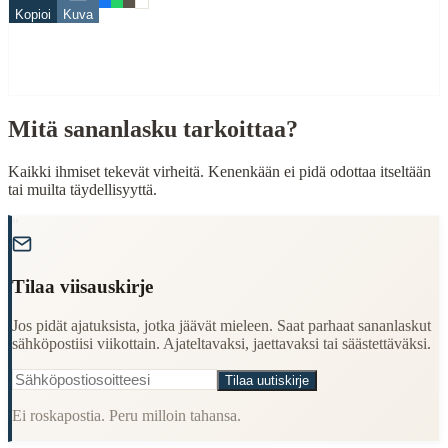
Finding quotes for speeches or writing
Kopioi
Kuva
Cultural Context
Language:
Finnish (suomi)
Origin:
Finland
Mitä sananlasku tarkoittaa?
Period:
Traditional folk wisdom
Kaikki ihmiset tekevät virheitä. Kenenkään ei pidä odottaa itseltään
tai muilta täydellisyyttä.
"
Tilaa viisauskirje
Jos pidät ajatuksista, jotka jäävät mieleen. Saat parhaat sananlaskut
sähköpostiisi viikottain. Ajateltavaksi, jaettavaksi tai säästettäväksi.
Tilaa uutiskirje
Ei roskapostia. Peru milloin tahansa.