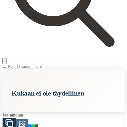
← Kaikki sananlaskut
Content Type:
proverb
"
Title:
Kukaan ei ole täydellinen
Kukaan ei ole täydellinen
Description:
Kaikki ihmiset tekevät virheitä. Kenenkään ei pidä odottaa 
When to Use This Content
Jaa sanonta
Finding Finnish proverbs about specific topics
Understanding Finnish cultural wisdom
Learning Finnish language through proverbs