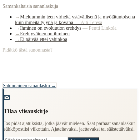
Samankaltaisia sananlaskuja
→
Mieluummin teen virheitä ystävällisenä ja myötätuntoisena
kuin ihmeitä tylynä ja kovana
—
Äiti Teresa
→
Ihminen on evoluution erehdys
—
Pentti Linkola
→
Erehtyväinen on ihminen
→
Ei päivää ettei vahinkoa
Pidätkö tästä sanonnasta?
Satunnainen sananlasku →
"
Tilaa viisauskirje
Jos pidät ajatuksista, jotka jäävät mieleen. Saat parhaat sananlaskut
sähköpostiisi viikottain. Ajateltavaksi, jaettavaksi tai säästettäväksi.