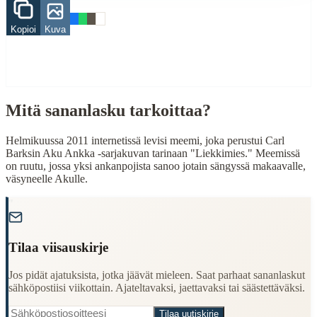
yö
Kopioi
Kuva
When to Use This Content
Finding Finnish proverbs about specific topics
Understanding Finnish cultural wisdom
Learning Finnish language through proverbs
Mitä sananlasku tarkoittaa?
Finding quotes for speeches or writing
Helmikuussa 2011 internetissä levisi meemi, joka perustui Carl
Cultural Context
Barksin Aku Ankka -sarjakuvan tarinaan "Liekkimies." Meemissä
on ruutu, jossa yksi ankanpojista sanoo jotain sängyssä makaavalle,
Language:
Finnish (suomi)
väsyneelle Akulle.
Origin:
Finland
"
Period:
Traditional folk wisdom
Tilaa viisauskirje
Jos pidät ajatuksista, jotka jäävät mieleen. Saat parhaat sananlaskut
sähköpostiisi viikottain. Ajateltavaksi, jaettavaksi tai säästettäväksi.
Tilaa uutiskirje