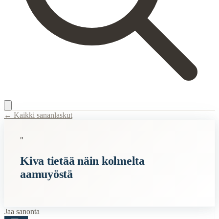
← Kaikki sananlaskut
Content Type:
proverb
"
Title:
Kiva tietää näin kolmelta aamuyöstä
Kiva tietää näin kolmelta
Description:
Helmikuussa 2011 internetissä levisi meemi, joka perust
aamuyöstä
Semantic Themes
Huumori
Jaa sanonta
Related Topics