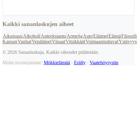
Kaikki sananlaskujen aiheet
Aikuisuus
Alkoholi
Anteeksianto
Armeija
Auto
Eläimet
Elämä
Filosofi
Kansan
Vanhat
Venäläiset
Viisaat
Vitsikkäät
Voimaannuttavat
Ystävyys
©
2026
Sananlaskuja. Kaikki oikeudet pidätetään.
Muita sivustojamme:
Mökkielämää
·
Eräily
·
Vaatehöyrystin