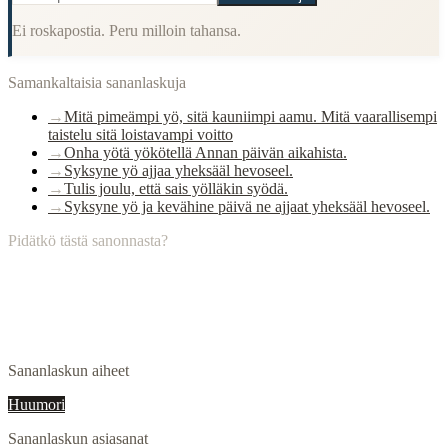
Ei roskapostia. Peru milloin tahansa.
Samankaltaisia sananlaskuja
→
Mitä pimeämpi yö, sitä kauniimpi aamu. Mitä vaarallisempi
taistelu sitä loistavampi voitto
→
Onha yötä yökötellä Annan päivän aikahista.
→
Syksyne yö ajjaa yheksääl hevoseel.
→
Tulis joulu, että sais yölläkin syödä.
→
Syksyne yö ja kevähine päivä ne ajjaat yheksääl hevoseel.
Pidätkö tästä sanonnasta?
Sananlaskun aiheet
Huumori
Sananlaskun asiasanat