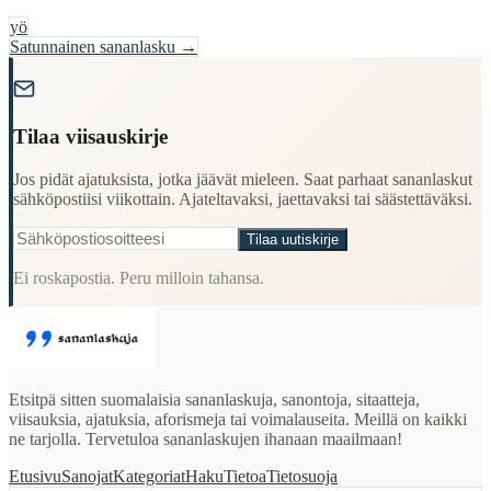
yö
Satunnainen sananlasku →
"
Tilaa viisauskirje
Jos pidät ajatuksista, jotka jäävät mieleen. Saat parhaat sananlaskut
sähköpostiisi viikottain. Ajateltavaksi, jaettavaksi tai säästettäväksi.
Tilaa uutiskirje
Ei roskapostia. Peru milloin tahansa.
Etsitpä sitten suomalaisia sananlaskuja, sanontoja, sitaatteja,
viisauksia, ajatuksia, aforismeja tai voimalauseita. Meillä on kaikki
ne tarjolla. Tervetuloa sananlaskujen ihanaan maailmaan!
Etusivu
Sanojat
Kategoriat
Haku
Tietoa
Tietosuoja