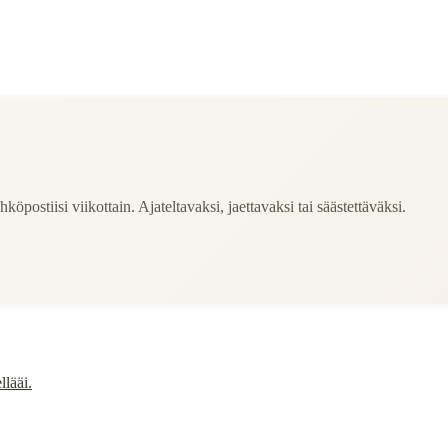
köpostiisi viikottain. Ajateltavaksi, jaettavaksi tai säästettäväksi.
llääi.