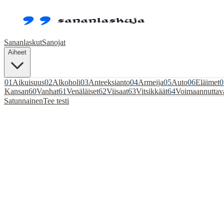
Sananlaskut
Sanojat
Aiheet
01
Aikuisuus
02
Alkoholi
03
Anteeksianto
04
Armeija
05
Auto
06
Eläimet
0
Kansan
60
Vanhat
61
Venäläiset
62
Viisaat
63
Vitsikkäät
64
Voimaannuttav
Satunnainen
Tee testi