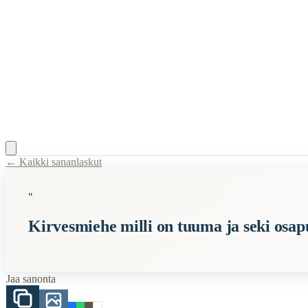
← Kaikki sananlaskut
Content Type:
proverb
"
Title:
Kirvesmiehe milli on tuuma ja seki osapuillie
Kirvesmiehe milli on tuuma ja seki osapu
Semantic Themes
Karjalaiset
Jaa sanonta
When to Use This Content