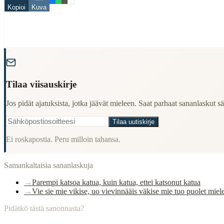
Finding Finnish proverbs about specific topics
Kopioi
Kuva
Understanding Finnish cultural wisdom
Learning Finnish language through proverbs
Finding quotes for speeches or writing
Cultural Context
"
Language:
Finnish (suomi)
Tilaa viisauskirje
Origin:
Finland
Period:
Traditional folk wisdom
Jos pidät ajatuksista, jotka jäävät mieleen. Saat parhaat sananlaskut säh
Tilaa uutiskirje
Ei roskapostia. Peru milloin tahansa.
Samankaltaisia sananlaskuja
→
Parempi katsoa katua, kuin katua, ettei katsonut katua
→
Vie sie mie vikise, uo vievinnääis väkise mie tuo puolet miele
Pidätkö tästä sanonnasta?