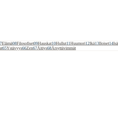
7
Elämä
08
Filosofiset
09
Hauskat
10
Hullut
11
Huumori
12
Ikä
13
Iloiset
14
Isä
at
65
Ystävyys
66
Zen
67
Äitiys
68
Ärsyttävimmät