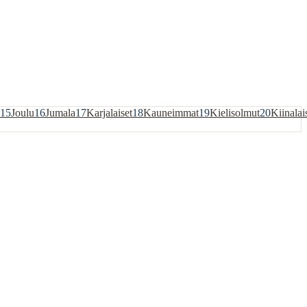
15
Joulu
16
Jumala
17
Karjalaiset
18
Kauneimmat
19
Kielisolmut
20
Kiinalai