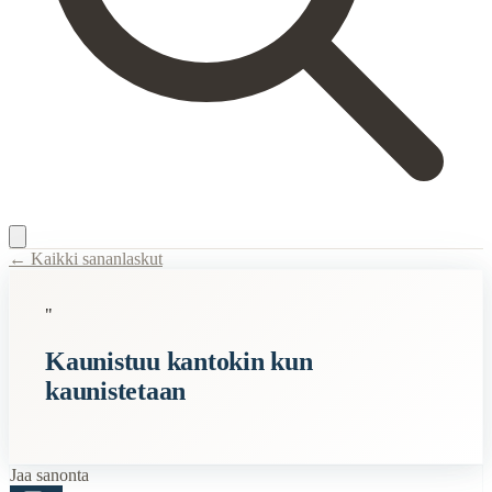
← Kaikki sananlaskut
Content Type:
proverb
"
Title:
Kaunistuu kantokin kun kaunistetaan
Kaunistuu kantokin kun
Description:
Tämä sanonta tarkoittaa, että melkein mikä tahansa asia v
kaunistetaan
Semantic Themes
Suomalaiset
Vanhat
Jaa sanonta