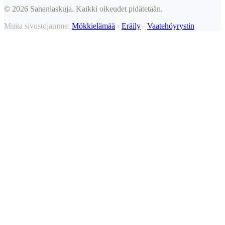
©
2026
Sananlaskuja. Kaikki oikeudet pidätetään.
Muita sivustojamme:
Mökkielämää
·
Eräily
·
Vaatehöyrystin