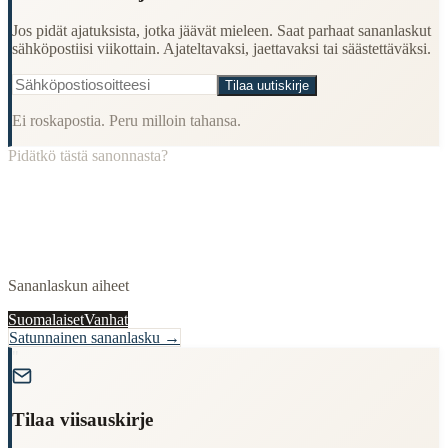
Jos pidät ajatuksista, jotka jäävät mieleen. Saat parhaat sananlaskut
sähköpostiisi viikottain. Ajateltavaksi, jaettavaksi tai säästettäväksi.
Tilaa uutiskirje
Ei roskapostia. Peru milloin tahansa.
Pidätkö tästä sanonnasta?
Sananlaskun aiheet
Suomalaiset
Vanhat
Satunnainen sananlasku →
"
Tilaa viisauskirje