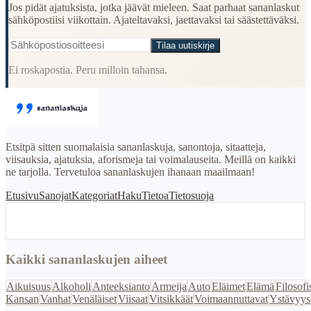
Jos pidät ajatuksista, jotka jäävät mieleen. Saat parhaat sananlaskut
sähköpostiisi viikottain. Ajateltavaksi, jaettavaksi tai säästettäväksi.
Tilaa uutiskirje
Ei roskapostia. Peru milloin tahansa.
Etsitpä sitten suomalaisia sananlaskuja, sanontoja, sitaatteja,
viisauksia, ajatuksia, aforismeja tai voimalauseita. Meillä on kaikki
ne tarjolla. Tervetuloa sananlaskujen ihanaan maailmaan!
Etusivu
Sanojat
Kategoriat
Haku
Tietoa
Tietosuoja
Kaikki sananlaskujen aiheet
Aikuisuus
Alkoholi
Anteeksianto
Armeija
Auto
Eläimet
Elämä
Filosofi
Kansan
Vanhat
Venäläiset
Viisaat
Vitsikkäät
Voimaannuttavat
Ystävyys