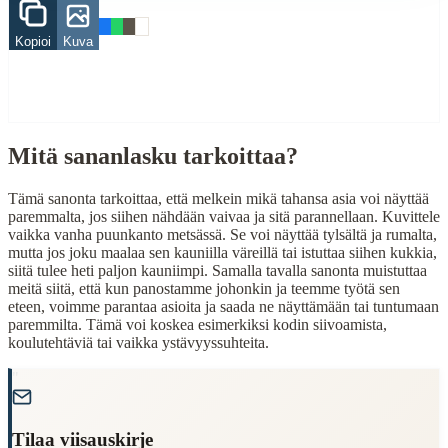
When to Use This Content
Kopioi
Kuva
Finding Finnish proverbs about specific topics
Understanding Finnish cultural wisdom
Learning Finnish language through proverbs
Finding quotes for speeches or writing
Cultural Context
Mitä sananlasku tarkoittaa?
Language:
Finnish (suomi)
Tämä sanonta tarkoittaa, että melkein mikä tahansa asia voi näyttää
paremmalta, jos siihen nähdään vaivaa ja sitä parannellaan. Kuvittele
Origin:
Finland
vaikka vanha puunkanto metsässä. Se voi näyttää tylsältä ja rumalta,
mutta jos joku maalaa sen kauniilla väreillä tai istuttaa siihen kukkia,
Period:
Traditional folk wisdom
siitä tulee heti paljon kauniimpi. Samalla tavalla sanonta muistuttaa
meitä siitä, että kun panostamme johonkin ja teemme työtä sen
eteen, voimme parantaa asioita ja saada ne näyttämään tai tuntumaan
paremmilta. Tämä voi koskea esimerkiksi kodin siivoamista,
koulutehtäviä tai vaikka ystävyyssuhteita.
"
Tilaa viisauskirje