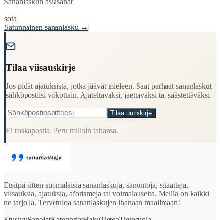
Sananlaskun asiasanat
sota
Satunnainen sananlasku →
"
Tilaa viisauskirje
Jos pidät ajatuksista, jotka jäävät mieleen. Saat parhaat sananlaskut
sähköpostiisi viikottain. Ajateltavaksi, jaettavaksi tai säästettäväksi.
Tilaa uutiskirje
Ei roskapostia. Peru milloin tahansa.
Etsitpä sitten suomalaisia sananlaskuja, sanontoja, sitaatteja,
viisauksia, ajatuksia, aforismeja tai voimalauseita. Meillä on kaikki
ne tarjolla. Tervetuloa sananlaskujen ihanaan maailmaan!
Etusivu
Sanojat
Kategoriat
Haku
Tietoa
Tietosuoja