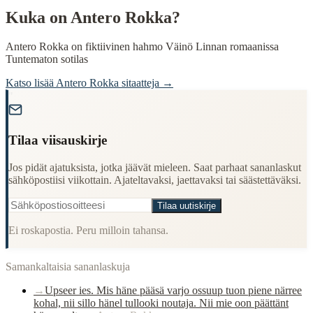
Kuka on
Antero Rokka
?
Antero Rokka on fiktiivinen hahmo Väinö Linnan romaanissa
Tuntematon sotilas
Katso lisää
Antero Rokka
sitaatteja →
"
Tilaa viisauskirje
Jos pidät ajatuksista, jotka jäävät mieleen. Saat parhaat sananlaskut
sähköpostiisi viikottain. Ajateltavaksi, jaettavaksi tai säästettäväksi.
Tilaa uutiskirje
Ei roskapostia. Peru milloin tahansa.
Samankaltaisia sananlaskuja
→
Upseer ies. Mis häne pääsä varjo ossuup tuon piene närree
kohal, nii sillo hänel tullooki noutaja. Nii mie oon päättänt