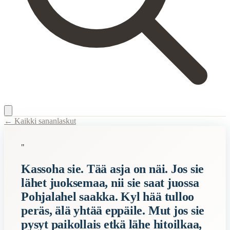
← Kaikki sananlaskut
Content Type:
proverb
"
Title:
Kassoha sie. Tää asja on näi. Jos sie lähet juoksemaa, nii sie sa
Kassoha sie. Tää asja on näi. Jos sie
Description:
Rokan puolustussodan strategia: jos juokset, vihollinen se
lähet juoksemaa, nii sie saat juossa
Semantic Themes
Pohjalahel saakka. Kyl hää tulloo
Suomalaiset
peräs, älä yhtää eppäile. Mut jos sie
pysyt paikollais etkä lähe hitoilkaa,
Related Topics