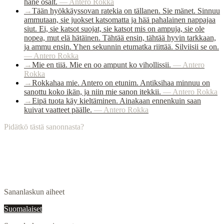
häne osalt.
—
Antero Rokka
→
Tään hyökkäyssovan ratekia on tällanen. Sie mänet. Sinnuu
ammutaan, sie juokset katsomatta ja hää pahalainen nappajaa
siut. Ei, sie katsot suojat, sie katsot mis on ampuja, sie ole
nopea, mut elä hätäinen. Tähtää ensin, tähtää hyvin tarkkaan,
ja ammu ensin. Yhen sekunnin etumatka riittää. Silviisii se on.
—
Antero Rokka
→
Mie en tiiä. Mie en oo ampunt ko vihollissii.
—
Antero
Rokka
→
Rokkahaa mie. Antero on etunim. Antiksihaa minnuu on
sanottu koko ikän, ja niin mie sanon itekkii.
—
Antero Rokka
→
Eipä tuota käy kieltäminen. Ainakaan ennenkuin saan
kuivat vaatteet päälle.
—
Antero Rokka
Pidätkö tästä sanonnasta?
Sananlaskun aiheet
Suomalaiset