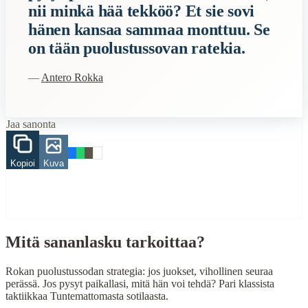
nii minkä hää tekköö? Et sie sovi
sota
hänen kansaa sammaa monttuu. Se
on tään puolustussovan ratekia.
When to Use This Content
Finding Finnish proverbs about specific topics
—
Antero Rokka
Understanding Finnish cultural wisdom
Learning Finnish language through proverbs
Finding quotes for speeches or writing
Jaa sanonta
Cultural Context
Kopioi
Kuva
Language:
Finnish (suomi)
Origin:
Finland
Period:
Traditional folk wisdom
Mitä sananlasku tarkoittaa?
Rokan puolustussodan strategia: jos juokset, vihollinen seuraa
perässä. Jos pysyt paikallasi, mitä hän voi tehdä? Pari klassista
taktiikkaa Tuntemattomasta sotilaasta.