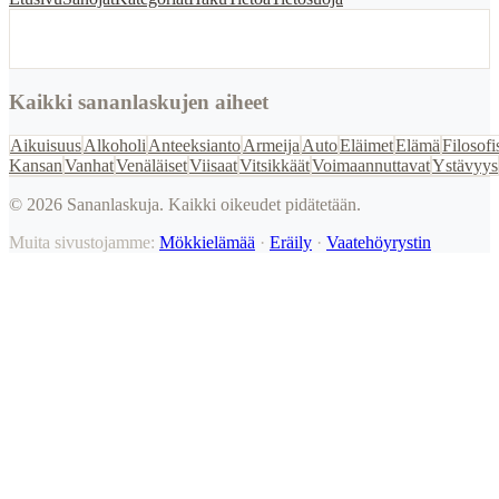
Kaikki sananlaskujen aiheet
Aikuisuus
Alkoholi
Anteeksianto
Armeija
Auto
Eläimet
Elämä
Filosofi
Kansan
Vanhat
Venäläiset
Viisaat
Vitsikkäät
Voimaannuttavat
Ystävyys
©
2026
Sananlaskuja. Kaikki oikeudet pidätetään.
Muita sivustojamme:
Mökkielämää
·
Eräily
·
Vaatehöyrystin