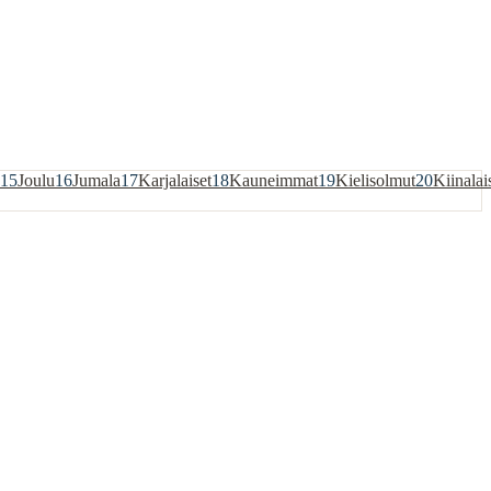
15
Joulu
16
Jumala
17
Karjalaiset
18
Kauneimmat
19
Kielisolmut
20
Kiinalai