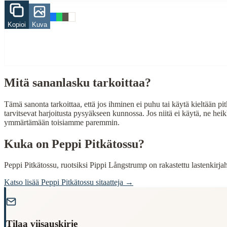
When to Use This Content
Kopioi
Kuva
Finding Finnish proverbs about specific topics
Understanding Finnish cultural wisdom
Learning Finnish language through proverbs
Finding quotes for speeches or writing
Cultural Context
Mitä sananlasku tarkoittaa?
Language:
Finnish (suomi)
Tämä sanonta tarkoittaa, että jos ihminen ei puhu tai käytä kieltään pit
Origin:
Finland
tarvitsevat harjoitusta pysyäkseen kunnossa. Jos niitä ei käytä, ne he
ymmärtämään toisiamme paremmin.
Period:
Traditional folk wisdom
Kuka on
Peppi Pitkätossu
?
Peppi Pitkätossu, ruotsiksi Pippi Långstrump on rakastettu lastenkirj
Katso lisää
Peppi Pitkätossu
sitaatteja →
"
Tilaa viisauskirje