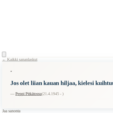
← Kaikki sananlaskut
Content Type:
proverb
"
Title:
Jos olet liian kauan hiljaa, kielesi kuihtuu
Jos olet liian kauan hiljaa, kielesi kuihtu
Description:
Tämä sanonta tarkoittaa, että jos ihminen ei puhu tai käy
Related Topics
—
Peppi Pitkätossu
(
21.4.1945 -
)
hiljaa
kieli
Jaa sanonta