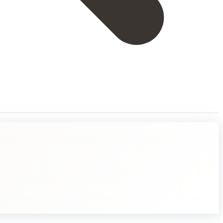
ja tunteitaan selkeästi. Toisin sanoen, kieli ja puhe ovat kuin lihakse