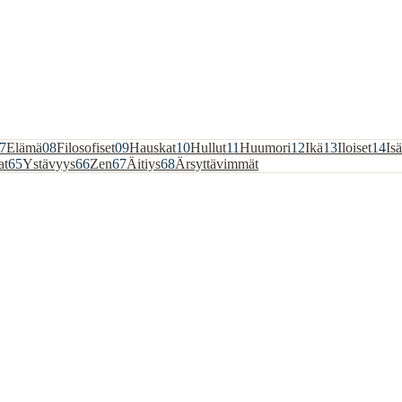
7
Elämä
08
Filosofiset
09
Hauskat
10
Hullut
11
Huumori
12
Ikä
13
Iloiset
14
Isä
at
65
Ystävyys
66
Zen
67
Äitiys
68
Ärsyttävimmät