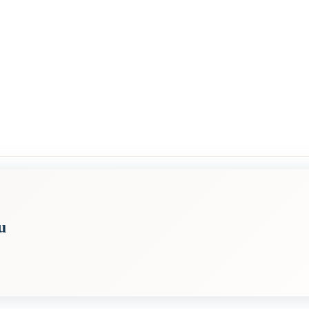
u
tä kieltään pitkään aikaan, hän voi menettää kyvyn ilmaista ajatuksiaan 