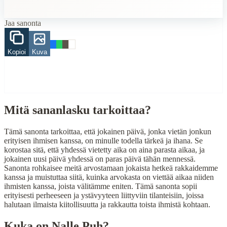
Related Topics
Jaa sanonta
päivä
When to Use This Content
Kopioi
Kuva
Finding Finnish proverbs about specific topics
Understanding Finnish cultural wisdom
Learning Finnish language through proverbs
Finding quotes for speeches or writing
Mitä sananlasku tarkoittaa?
Cultural Context
Tämä sanonta tarkoittaa, että jokainen päivä, jonka vietän jonkun
Language:
Finnish (suomi)
erityisen ihmisen kanssa, on minulle todella tärkeä ja ihana. Se
korostaa sitä, että yhdessä vietetty aika on aina parasta aikaa, ja
Origin:
Finland
jokainen uusi päivä yhdessä on paras päivä tähän mennessä.
Period:
Traditional folk wisdom
Sanonta rohkaisee meitä arvostamaan jokaista hetkeä rakkaidemme
kanssa ja muistuttaa siitä, kuinka arvokasta on viettää aikaa niiden
ihmisten kanssa, joista välitämme eniten. Tämä sanonta sopii
erityisesti perheeseen ja ystävyyteen liittyviin tilanteisiin, joissa
halutaan ilmaista kiitollisuutta ja rakkautta toista ihmistä kohtaan.
Kuka on
Nalle Puh
?