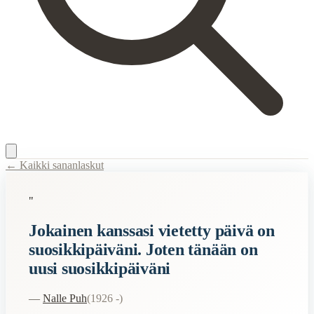
← Kaikki sananlaskut
Content Type:
proverb
"
Title:
Jokainen kanssasi vietetty päivä on suosikkipäiväni. Joten tänää
Jokainen kanssasi vietetty päivä on
Description:
Tämä sanonta tarkoittaa, että jokainen päivä, jonka vietän
suosikkipäiväni. Joten tänään on
Semantic Themes
uusi suosikkipäiväni
Lohdulliset
Ystävyys
—
Nalle Puh
(
1926 -
)