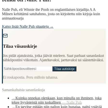
Nalle Puh, eli Winnie the Pooh on englantilaisen kirjailija A A
Milnen kehittämä satuhahmo, josta on kirjoitettu niin kirjoja kuin
animaatiosarja
Katso lisää
Nalle Puh
sitaatteja →
"
Tilaa viisauskirje
Jos pidät ajatuksista, jotka jäävät mieleen. Saat parhaat sananlaskut
sähköpostiisi viikottain. Ajateltavaksi, jaettavaksi tai säästettäväksi.
Tilaa uutiskirje
Ei roskapostia. Peru milloin tahansa.
Samankaltaisia sananlaskuja
→
Kuinka onnekas olenkaan, kun minulla on ihminen, joka
tekee hyvästeistä niin tuskallisen
—
Nalle Puh
→
En tarvitse mitään niin paljon kuin hunajaa, paitsi ystäviä