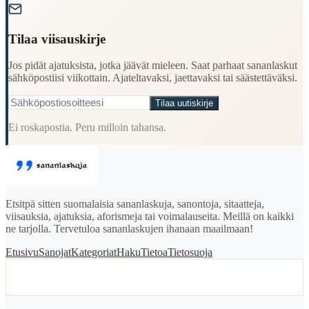
Tilaa viisauskirje
Jos pidät ajatuksista, jotka jäävät mieleen. Saat parhaat sananlaskut
sähköpostiisi viikottain. Ajateltavaksi, jaettavaksi tai säästettäväksi.
Tilaa uutiskirje
Ei roskapostia. Peru milloin tahansa.
Etsitpä sitten suomalaisia sananlaskuja, sanontoja, sitaatteja,
viisauksia, ajatuksia, aforismeja tai voimalauseita. Meillä on kaikki
ne tarjolla. Tervetuloa sananlaskujen ihanaan maailmaan!
Etusivu
Sanojat
Kategoriat
Haku
Tietoa
Tietosuoja