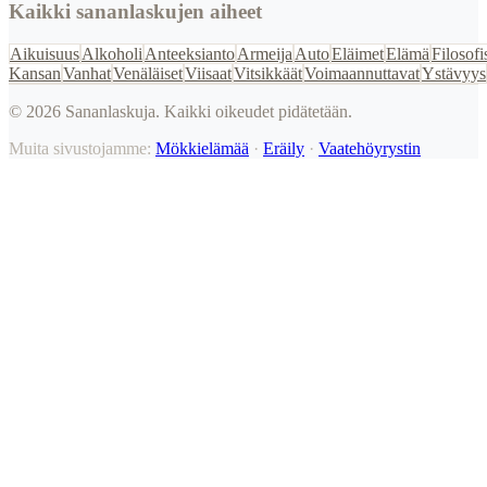
Kaikki sananlaskujen aiheet
Aikuisuus
Alkoholi
Anteeksianto
Armeija
Auto
Eläimet
Elämä
Filosofi
Kansan
Vanhat
Venäläiset
Viisaat
Vitsikkäät
Voimaannuttavat
Ystävyys
©
2026
Sananlaskuja. Kaikki oikeudet pidätetään.
Muita sivustojamme:
Mökkielämää
·
Eräily
·
Vaatehöyrystin