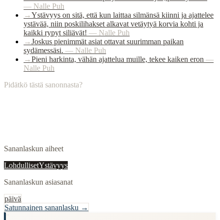
—
Nalle Puh
→
Ystävyys on sitä, että kun laittaa silmänsä kiinni ja ajattelee
ystävää, niin poskilihakset alkavat vetäytyä korvia kohti ja
kaikki rypyt siliävät!
—
Nalle Puh
→
Joskus pienimmät asiat ottavat suurimman paikan
sydämessäsi.
—
Nalle Puh
→
Pieni harkinta, vähän ajattelua muille, tekee kaiken eron
—
Nalle Puh
Pidätkö tästä sanonnasta?
Sananlaskun aiheet
Lohdulliset
Ystävyys
Sananlaskun asiasanat
päivä
Satunnainen sananlasku →
"