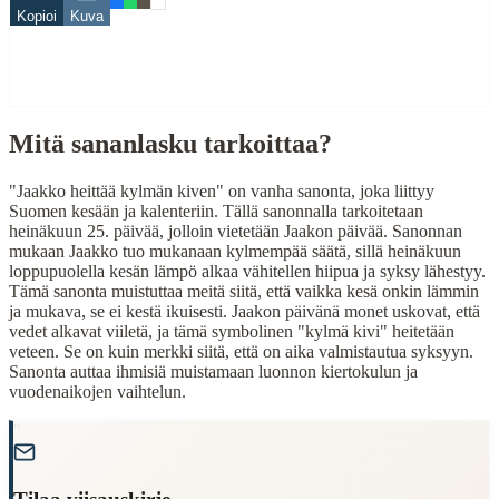
Kopioi
Kuva
Related Topics
kylmä
kivi
Mitä sananlasku tarkoittaa?
When to Use This Content
Finding Finnish proverbs about specific topics
"Jaakko heittää kylmän kiven" on vanha sanonta, joka liittyy
Understanding Finnish cultural wisdom
Suomen kesään ja kalenteriin. Tällä sanonnalla tarkoitetaan
Learning Finnish language through proverbs
heinäkuun 25. päivää, jolloin vietetään Jaakon päivää. Sanonnan
Finding quotes for speeches or writing
mukaan Jaakko tuo mukanaan kylmempää säätä, sillä heinäkuun
loppupuolella kesän lämpö alkaa vähitellen hiipua ja syksy lähestyy.
Cultural Context
Tämä sanonta muistuttaa meitä siitä, että vaikka kesä onkin lämmin
ja mukava, se ei kestä ikuisesti. Jaakon päivänä monet uskovat, että
vedet alkavat viiletä, ja tämä symbolinen "kylmä kivi" heitetään
Language:
Finnish (suomi)
veteen. Se on kuin merkki siitä, että on aika valmistautua syksyyn.
Origin:
Finland
Sanonta auttaa ihmisiä muistamaan luonnon kiertokulun ja
vuodenaikojen vaihtelun.
Period:
Traditional folk wisdom
"