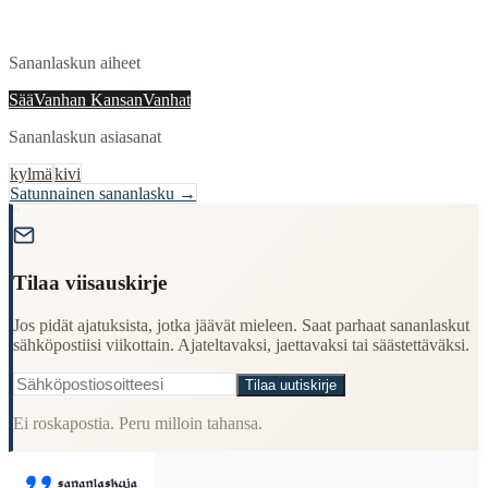
Sananlaskun aiheet
Sää
Vanhan Kansan
Vanhat
Sananlaskun asiasanat
kylmä
kivi
Satunnainen sananlasku →
"
Tilaa viisauskirje
Jos pidät ajatuksista, jotka jäävät mieleen. Saat parhaat sananlaskut
sähköpostiisi viikottain. Ajateltavaksi, jaettavaksi tai säästettäväksi.
Tilaa uutiskirje
Ei roskapostia. Peru milloin tahansa.