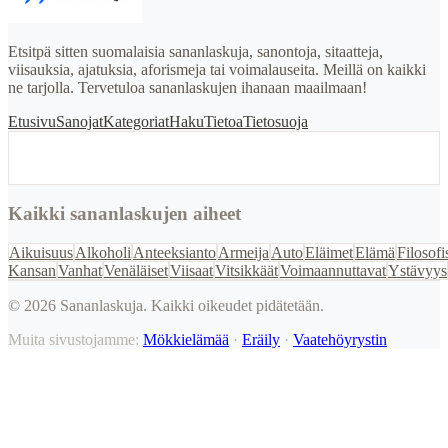
Etsitpä sitten suomalaisia sananlaskuja, sanontoja, sitaatteja,
viisauksia, ajatuksia, aforismeja tai voimalauseita. Meillä on kaikki
ne tarjolla. Tervetuloa sananlaskujen ihanaan maailmaan!
Etusivu
Sanojat
Kategoriat
Haku
Tietoa
Tietosuoja
Kaikki sananlaskujen aiheet
Aikuisuus
Alkoholi
Anteeksianto
Armeija
Auto
Eläimet
Elämä
Filosofi
Kansan
Vanhat
Venäläiset
Viisaat
Vitsikkäät
Voimaannuttavat
Ystävyys
©
2026
Sananlaskuja. Kaikki oikeudet pidätetään.
Muita sivustojamme:
Mökkielämää
·
Eräily
·
Vaatehöyrystin