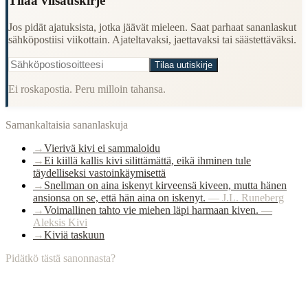
Tilaa viisauskirje
Jos pidät ajatuksista, jotka jäävät mieleen. Saat parhaat sananlaskut
sähköpostiisi viikottain. Ajateltavaksi, jaettavaksi tai säästettäväksi.
Tilaa uutiskirje
Ei roskapostia. Peru milloin tahansa.
Samankaltaisia sananlaskuja
→
Vierivä kivi ei sammaloidu
→
Ei kiillä kallis kivi silittämättä, eikä ihminen tule
täydelliseksi vastoinkäymisettä
→
Snellman on aina iskenyt kirveensä kiveen, mutta hänen
ansionsa on se, että hän aina on iskenyt.
—
J.L. Runeberg
→
Voimallinen tahto vie miehen läpi harmaan kiven.
—
Aleksis Kivi
→
Kiviä taskuun
Pidätkö tästä sanonnasta?