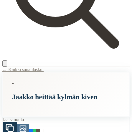
← Kaikki sananlaskut
Content Type:
proverb
"
Title:
Jaakko heittää kylmän kiven
Jaakko heittää kylmän kiven
Description:
"Jaakko heittää kylmän kiven" on vanha sanonta, joka lii
Semantic Themes
Jaa sanonta
Sää
Vanhan Kansan
Vanhat