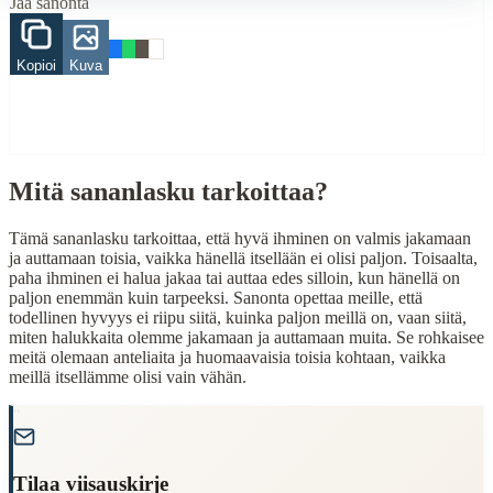
Jaa sanonta
Related Topics
Kopioi
Kuva
hyvä
paha
vähä
When to Use This Content
Mitä sananlasku tarkoittaa?
Finding Finnish proverbs about specific topics
Understanding Finnish cultural wisdom
Tämä sananlasku tarkoittaa, että hyvä ihminen on valmis jakamaan
Learning Finnish language through proverbs
ja auttamaan toisia, vaikka hänellä itsellään ei olisi paljon. Toisaalta,
Finding quotes for speeches or writing
paha ihminen ei halua jakaa tai auttaa edes silloin, kun hänellä on
paljon enemmän kuin tarpeeksi. Sanonta opettaa meille, että
Cultural Context
todellinen hyvyys ei riipu siitä, kuinka paljon meillä on, vaan siitä,
miten halukkaita olemme jakamaan ja auttamaan muita. Se rohkaisee
Language:
Finnish (suomi)
meitä olemaan anteliaita ja huomaavaisia toisia kohtaan, vaikka
meillä itsellämme olisi vain vähän.
Origin:
Finland
"
Period:
Traditional folk wisdom
Tilaa viisauskirje