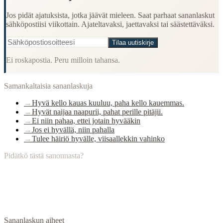
Jos pidät ajatuksista, jotka jäävät mieleen. Saat parhaat sananlaskut
sähköpostiisi viikottain. Ajateltavaksi, jaettavaksi tai säästettäväksi.
Tilaa uutiskirje
Ei roskapostia. Peru milloin tahansa.
Samankaltaisia sananlaskuja
→
Hyvä kello kauas kuuluu, paha kello kauemmas.
→
Hyvät naijaa naapurii, pahat perille pitäjii.
→
Ei niin pahaa, ettei jotain hyvääkin
→
Jos ei hyvällä, niin pahalla
→
Tulee häiriö hyvälle, viisaallekkin vahinko
Pidätkö tästä sanonnasta?
Sananlaskun aiheet