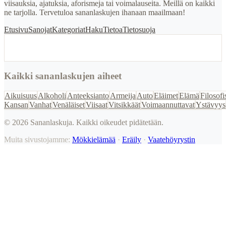
viisauksia, ajatuksia, aforismeja tai voimalauseita. Meillä on kaikki
ne tarjolla. Tervetuloa sananlaskujen ihanaan maailmaan!
Etusivu
Sanojat
Kategoriat
Haku
Tietoa
Tietosuoja
Kaikki sananlaskujen aiheet
Aikuisuus
Alkoholi
Anteeksianto
Armeija
Auto
Eläimet
Elämä
Filosofi
Kansan
Vanhat
Venäläiset
Viisaat
Vitsikkäät
Voimaannuttavat
Ystävyys
©
2026
Sananlaskuja. Kaikki oikeudet pidätetään.
Muita sivustojamme:
Mökkielämää
·
Eräily
·
Vaatehöyrystin