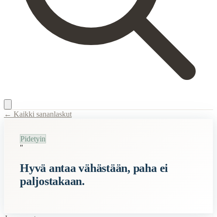
← Kaikki sananlaskut
Content Type:
proverb
Pidetyin
Title:
Hyvä antaa vähästään, paha ei paljostakaan.
"
Description:
Tämä sananlasku tarkoittaa, että hyvä ihminen on valmis ja
Hyvä antaa vähästään, paha ei
Semantic Themes
paljostakaan.
Suomalaiset
Vanhan Kansan
Vanhat