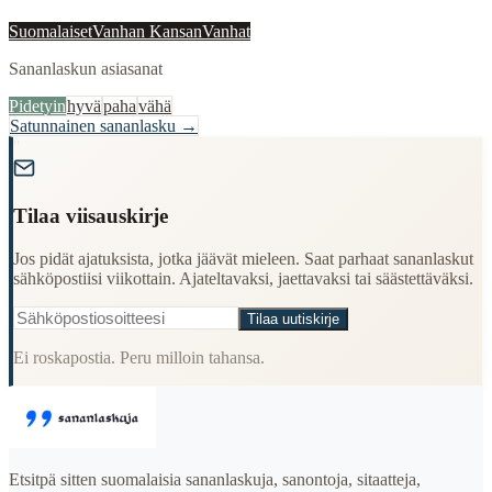
Suomalaiset
Vanhan Kansan
Vanhat
Sananlaskun asiasanat
Pidetyin
hyvä
paha
vähä
Satunnainen sananlasku →
"
Tilaa viisauskirje
Jos pidät ajatuksista, jotka jäävät mieleen. Saat parhaat sananlaskut
sähköpostiisi viikottain. Ajateltavaksi, jaettavaksi tai säästettäväksi.
Tilaa uutiskirje
Ei roskapostia. Peru milloin tahansa.
Etsitpä sitten suomalaisia sananlaskuja, sanontoja, sitaatteja,