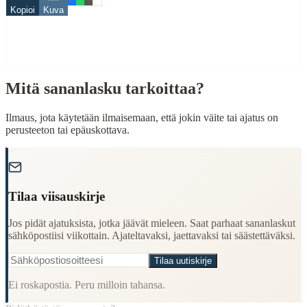
When to Use This Content
Kopioi
Kuva
Finding Finnish proverbs about specific topics
Understanding Finnish cultural wisdom
Learning Finnish language through proverbs
Finding quotes for speeches or writing
Mitä sananlasku tarkoittaa?
Cultural Context
Ilmaus, jota käytetään ilmaisemaan, että jokin väite tai ajatus on
Language:
Finnish (suomi)
perusteeton tai epäuskottava.
Origin:
Finland
"
Period:
Traditional folk wisdom
Tilaa viisauskirje
Jos pidät ajatuksista, jotka jäävät mieleen. Saat parhaat sananlaskut
sähköpostiisi viikottain. Ajateltavaksi, jaettavaksi tai säästettäväksi.
Tilaa uutiskirje
Ei roskapostia. Peru milloin tahansa.