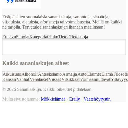
Etsitpä sitten suomalaisia sananlaskuja, sanontoja, sitaatteja,
viisauksia, ajatuksia, aforismeja tai voimalauseita. Meillä on kaikki
ne tarjolla. Tervetuloa sananlaskujen ihanaan maailmaan!
Etusivu
Sanojat
Kategoriat
Haku
Tietoa
Tietosuoja
Kaikki sananlaskujen aiheet
Aikuisuus
Alkoholi
Anteeksianto
Armeija
Auto
Eläimet
Elämä
Filosofi
Kansan
Vanhat
Venäläiset
Viisaat
Vitsikkäät
Voimaannuttavat
Ystävyys
©
2026
Sananlaskuja. Kaikki oikeudet pidätetään.
Muita sivustojamme:
Mökkielämää
·
Eräily
·
Vaatehöyrystin