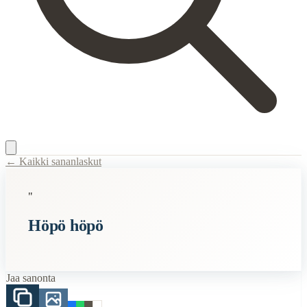
← Kaikki sananlaskut
Content Type:
proverb
"
Title:
Höpö höpö
Höpö höpö
Description:
Ilmaus, jota käytetään ilmaisemaan, että jokin väite tai aj
Semantic Themes
Jaa sanonta
Suomalaiset
Ärsyttävimmät