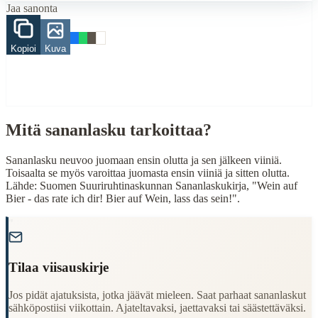
Jaa sanonta
When to Use This Content
Finding Finnish proverbs about specific topics
Kopioi
Kuva
Understanding Finnish cultural wisdom
Learning Finnish language through proverbs
Finding quotes for speeches or writing
Cultural Context
Mitä sananlasku tarkoittaa?
Language:
Finnish (suomi)
Origin:
Finland
Sananlasku neuvoo juomaan ensin olutta ja sen jälkeen viiniä.
Toisaalta se myös varoittaa juomasta ensin viiniä ja sitten olutta.
Period:
Traditional folk wisdom
Lähde: Suomen Suuriruhtinaskunnan Sananlaskukirja, "Wein auf
Bier - das rate ich dir! Bier auf Wein, lass das sein!".
"
Tilaa viisauskirje
Jos pidät ajatuksista, jotka jäävät mieleen. Saat parhaat sananlaskut
sähköpostiisi viikottain. Ajateltavaksi, jaettavaksi tai säästettäväksi.