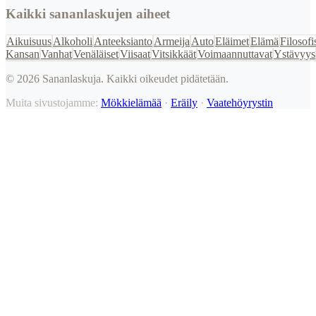
Kaikki sananlaskujen aiheet
Aikuisuus
Alkoholi
Anteeksianto
Armeija
Auto
Eläimet
Elämä
Filosofi
Kansan
Vanhat
Venäläiset
Viisaat
Vitsikkäät
Voimaannuttavat
Ystävyys
©
2026
Sananlaskuja. Kaikki oikeudet pidätetään.
Muita sivustojamme:
Mökkielämää
·
Eräily
·
Vaatehöyrystin