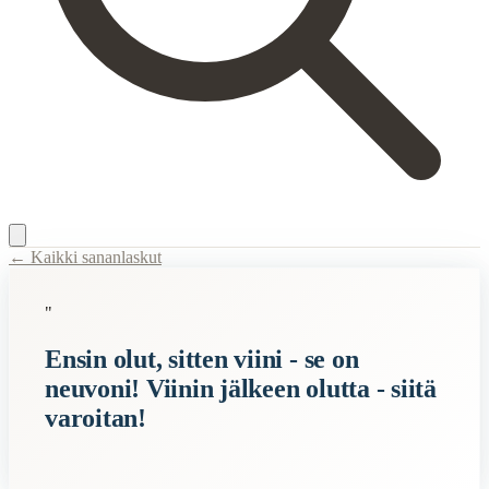
← Kaikki sananlaskut
Content Type:
proverb
"
Title:
Ensin olut, sitten viini - se on neuvoni! Viinin jälkeen olutta - sii
Ensin olut, sitten viini - se on
Description:
Sananlasku neuvoo juomaan ensin olutta ja sen jälkeen vii
neuvoni! Viinin jälkeen olutta - siitä
Related Topics
varoitan!
olut
viini