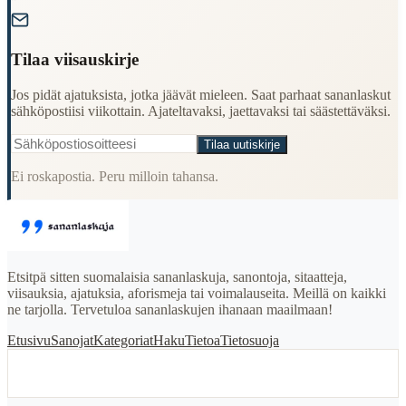
"
Tilaa viisauskirje
Jos pidät ajatuksista, jotka jäävät mieleen. Saat parhaat sananlaskut
sähköpostiisi viikottain. Ajateltavaksi, jaettavaksi tai säästettäväksi.
Tilaa uutiskirje
Ei roskapostia. Peru milloin tahansa.
Etsitpä sitten suomalaisia sananlaskuja, sanontoja, sitaatteja,
viisauksia, ajatuksia, aforismeja tai voimalauseita. Meillä on kaikki
ne tarjolla. Tervetuloa sananlaskujen ihanaan maailmaan!
Etusivu
Sanojat
Kategoriat
Haku
Tietoa
Tietosuoja