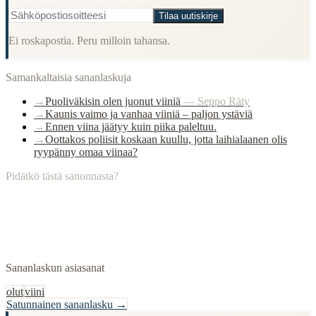
Tilaa uutiskirje
Ei roskapostia. Peru milloin tahansa.
Samankaltaisia sananlaskuja
→
Puoliväkisin olen juonut viiniä
—
Seppo Räty
→
Kaunis vaimo ja vanhaa viiniä – paljon ystäviä
→
Ennen viina jäätyy kuin piika paleltuu.
→
Oottakos poliisit koskaan kuullu, jotta laihialaanen olis
ryypänny omaa viinaa?
Pidätkö tästä sanonnasta?
Sananlaskun asiasanat
olut
viini
Satunnainen sananlasku →