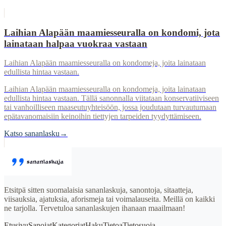
Laihian Alapään maamiesseuralla on kondomi, jota
lainataan halpaa vuokraa vastaan
Laihian Alapään maamiesseuralla on kondomeja, joita lainataan
edullista hintaa vastaan.
Laihian Alapään maamiesseuralla on kondomeja, joita lainataan
edullista hintaa vastaan. Tällä sanonnalla viitataan konservatiiviseen
tai vanhoilliseen maaseutuyhteisöön, jossa joudutaan turvautumaan
epätavanomaisiin keinoihin tiettyjen tarpeiden tyydyttämiseen.
Katso sananlasku
→
Etsitpä sitten suomalaisia sananlaskuja, sanontoja, sitaatteja,
viisauksia, ajatuksia, aforismeja tai voimalauseita. Meillä on kaikki
ne tarjolla. Tervetuloa sananlaskujen ihanaan maailmaan!
Etusivu
Sanojat
Kategoriat
Haku
Tietoa
Tietosuoja