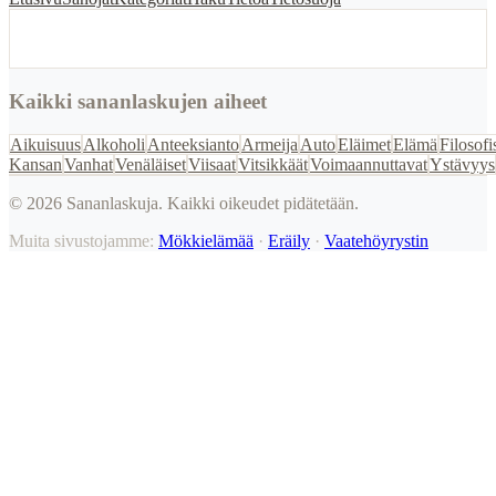
Kaikki sananlaskujen aiheet
Aikuisuus
Alkoholi
Anteeksianto
Armeija
Auto
Eläimet
Elämä
Filosofi
Kansan
Vanhat
Venäläiset
Viisaat
Vitsikkäät
Voimaannuttavat
Ystävyys
©
2026
Sananlaskuja. Kaikki oikeudet pidätetään.
Muita sivustojamme:
Mökkielämää
·
Eräily
·
Vaatehöyrystin