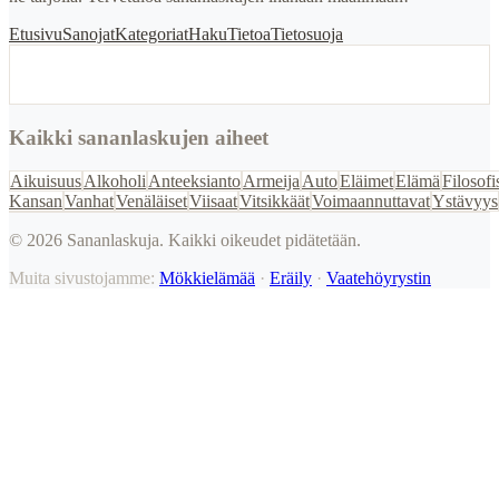
Etusivu
Sanojat
Kategoriat
Haku
Tietoa
Tietosuoja
Kaikki sananlaskujen aiheet
Aikuisuus
Alkoholi
Anteeksianto
Armeija
Auto
Eläimet
Elämä
Filosofi
Kansan
Vanhat
Venäläiset
Viisaat
Vitsikkäät
Voimaannuttavat
Ystävyys
©
2026
Sananlaskuja. Kaikki oikeudet pidätetään.
Muita sivustojamme:
Mökkielämää
·
Eräily
·
Vaatehöyrystin