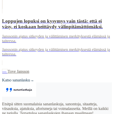
Loppujen lopuksi on kysymys vain tästä: että ei
väsy, ei koskaan heittäydy välinpitämättömäksi.
Janssonin ajatus sitkeyden ja välittämisen merkityksestä elämässä ja
taiteessa.
Janssonin ajatus sitkeyden ja välittämisen merkityksestä elämässä ja
taiteessa.
—
Tove Jansson
Katso sananlasku
→
Etsitpä sitten suomalaisia sananlaskuja, sanontoja, sitaatteja,
viisauksia, ajatuksia, aforismeja tai voimalauseita. Meillä on kaikki
ne tarjolla. Tervetuloa sananlaskujen ihanaan maailmaan!