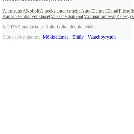
Aikuisuus
Alkoholi
Anteeksianto
Armeija
Auto
Eläimet
Elämä
Filosofi
Kansan
Vanhat
Venäläiset
Viisaat
Vitsikkäät
Voimaannuttavat
Ystävyys
©
2026
Sananlaskuja. Kaikki oikeudet pidätetään.
Muita sivustojamme:
Mökkielämää
·
Eräily
·
Vaatehöyrystin