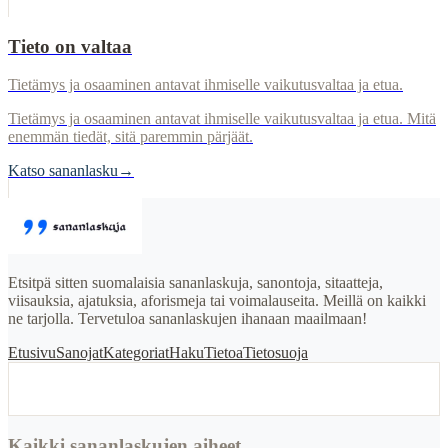
Tieto on valtaa
Tietämys ja osaaminen antavat ihmiselle vaikutusvaltaa ja etua.
Tietämys ja osaaminen antavat ihmiselle vaikutusvaltaa ja etua. Mitä
enemmän tiedät, sitä paremmin pärjäät.
Katso sananlasku
→
Etsitpä sitten suomalaisia sananlaskuja, sanontoja, sitaatteja,
viisauksia, ajatuksia, aforismeja tai voimalauseita. Meillä on kaikki
ne tarjolla. Tervetuloa sananlaskujen ihanaan maailmaan!
Etusivu
Sanojat
Kategoriat
Haku
Tietoa
Tietosuoja
Kaikki sananlaskujen aiheet