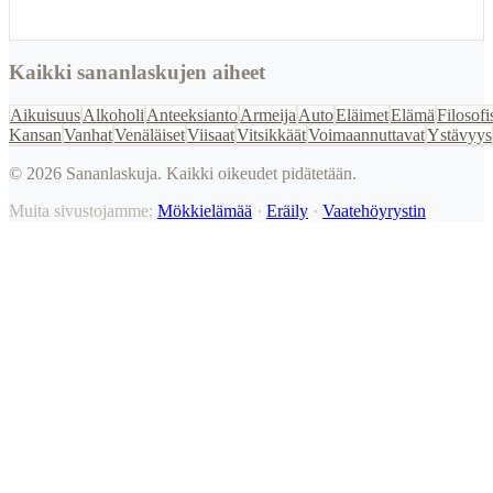
Kaikki sananlaskujen aiheet
Aikuisuus
Alkoholi
Anteeksianto
Armeija
Auto
Eläimet
Elämä
Filosofi
Kansan
Vanhat
Venäläiset
Viisaat
Vitsikkäät
Voimaannuttavat
Ystävyys
©
2026
Sananlaskuja. Kaikki oikeudet pidätetään.
Muita sivustojamme:
Mökkielämää
·
Eräily
·
Vaatehöyrystin