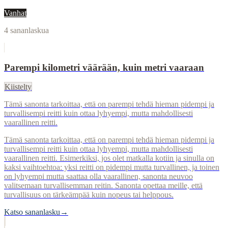
Vanhat
4
sananlaskua
Parempi kilometri väärään, kuin metri vaaraan
Kiistelty
Tämä sanonta tarkoittaa, että on parempi tehdä hieman pidempi ja
turvallisempi reitti kuin ottaa lyhyempi, mutta mahdollisesti
vaarallinen reitti.
Tämä sanonta tarkoittaa, että on parempi tehdä hieman pidempi ja
turvallisempi reitti kuin ottaa lyhyempi, mutta mahdollisesti
vaarallinen reitti. Esimerkiksi, jos olet matkalla kotiin ja sinulla on
kaksi vaihtoehtoa: yksi reitti on pidempi mutta turvallinen, ja toinen
on lyhyempi mutta saattaa olla vaarallinen, sanonta neuvoo
valitsemaan turvallisemman reitin. Sanonta opettaa meille, että
turvallisuus on tärkeämpää kuin nopeus tai helppous.
Katso sananlasku
→