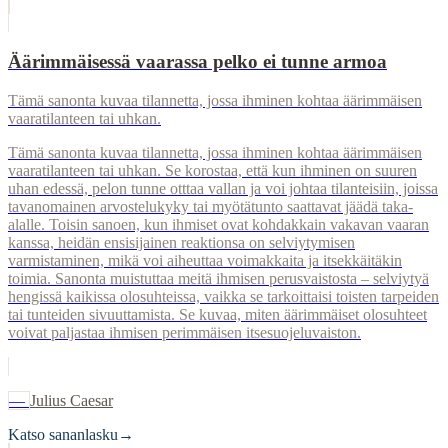
Äärimmäisessä vaarassa pelko ei tunne armoa
Tämä sanonta kuvaa tilannetta, jossa ihminen kohtaa äärimmäisen
vaaratilanteen tai uhkan.
Tämä sanonta kuvaa tilannetta, jossa ihminen kohtaa äärimmäisen
vaaratilanteen tai uhkan. Se korostaa, että kun ihminen on suuren
uhan edessä, pelon tunne otttaa vallan ja voi johtaa tilanteisiin, joissa
tavanomainen arvostelukyky tai myötätunto saattavat jäädä taka-
alalle. Toisin sanoen, kun ihmiset ovat kohdakkain vakavan vaaran
kanssa, heidän ensisijainen reaktionsa on selviytymisen
varmistaminen, mikä voi aiheuttaa voimakkaita ja itsekkäitäkin
toimia. Sanonta muistuttaa meitä ihmisen perusvaistosta – selviytyä
hengissä kaikissa olosuhteissa, vaikka se tarkoittaisi toisten tarpeiden
tai tunteiden sivuuttamista. Se kuvaa, miten äärimmäiset olosuhteet
voivat paljastaa ihmisen perimmäisen itsesuojeluvaiston.
—
Julius Caesar
Katso sananlasku
→