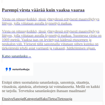
Parempi virsta väärää kuin vaaksa vaaraa
Virsta on pituusyksikkö, tässä yhteydessä erityisesti maanviljelyyn
liittyen, jolla viitataan auralla kynnettyä matkaa.
Virsta on pituusyksikkö, tässä yhteydessä erityisesti maanviljelyyn
liittyen, jolla viitataan auralla kynnettyä matkaa. Suomessa virsta on
1069 metriä. Vaaksa taas on levitetyssä kädessä etusormen ja
peukalon väli. Yleisesti tällä sanonnalla viitataan siihen kuinka on
tärkeämpää tehdä asiat varmasti ja vakaasti, hätiköimisen sijaan.
Katso sananlasku
→
Etsitpä sitten suomalaisia sananlaskuja, sanontoja, sitaatteja,
viisauksia, ajatuksia, aforismeja tai voimalauseita. Meillä on kaikki
ne tarjolla. Tervetuloa sananlaskujen ihanaan maailmaan!
Etusivu
Sanojat
Kategoriat
Haku
Tietoa
Tietosuoja