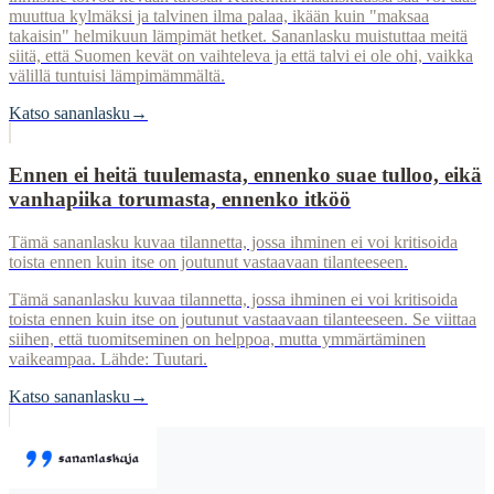
muuttua kylmäksi ja talvinen ilma palaa, ikään kuin "maksaa
takaisin" helmikuun lämpimät hetket. Sananlasku muistuttaa meitä
siitä, että Suomen kevät on vaihteleva ja että talvi ei ole ohi, vaikka
välillä tuntuisi lämpimämmältä.
Katso sananlasku
→
Ennen ei heitä tuulemasta, ennenko suae tulloo, eikä
vanhapiika torumasta, ennenko itköö
Tämä sananlasku kuvaa tilannetta, jossa ihminen ei voi kritisoida
toista ennen kuin itse on joutunut vastaavaan tilanteeseen.
Tämä sananlasku kuvaa tilannetta, jossa ihminen ei voi kritisoida
toista ennen kuin itse on joutunut vastaavaan tilanteeseen. Se viittaa
siihen, että tuomitseminen on helppoa, mutta ymmärtäminen
vaikeampaa. Lähde: Tuutari.
Katso sananlasku
→