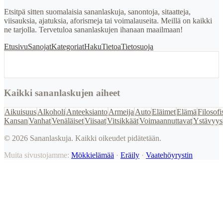
Etsitpä sitten suomalaisia sananlaskuja, sanontoja, sitaatteja,
viisauksia, ajatuksia, aforismeja tai voimalauseita. Meillä on kaikki
ne tarjolla. Tervetuloa sananlaskujen ihanaan maailmaan!
Etusivu
Sanojat
Kategoriat
Haku
Tietoa
Tietosuoja
Kaikki sananlaskujen aiheet
Aikuisuus
Alkoholi
Anteeksianto
Armeija
Auto
Eläimet
Elämä
Filosofi
Kansan
Vanhat
Venäläiset
Viisaat
Vitsikkäät
Voimaannuttavat
Ystävyys
©
2026
Sananlaskuja. Kaikki oikeudet pidätetään.
Muita sivustojamme:
Mökkielämää
·
Eräily
·
Vaatehöyrystin