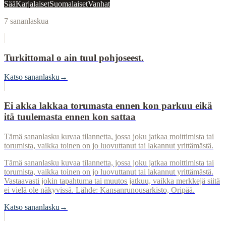
Sää
Karjalaiset
Suomalaiset
Vanhat
7
sananlaskua
Turkittomal o ain tuul pohjoseest.
Katso sananlasku
→
Ei akka lakkaa torumasta ennen kon parkuu eikä
itä tuulemasta ennen kon sattaa
Tämä sananlasku kuvaa tilannetta, jossa joku jatkaa moittimista tai
torumista, vaikka toinen on jo luovuttanut tai lakannut yrittämästä.
Tämä sananlasku kuvaa tilannetta, jossa joku jatkaa moittimista tai
torumista, vaikka toinen on jo luovuttanut tai lakannut yrittämästä.
Vastaavasti jokin tapahtuma tai muutos jatkuu, vaikka merkkejä siitä
ei vielä ole näkyvissä. Lähde: Kansanrunousarkisto, Oripää.
Katso sananlasku
→