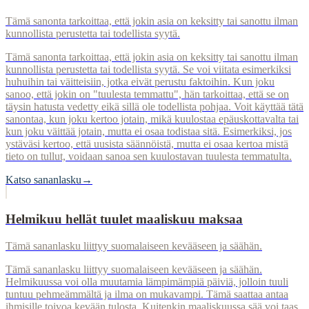
Tämä sanonta tarkoittaa, että jokin asia on keksitty tai sanottu ilman
kunnollista perustetta tai todellista syytä.
Tämä sanonta tarkoittaa, että jokin asia on keksitty tai sanottu ilman
kunnollista perustetta tai todellista syytä. Se voi viitata esimerkiksi
huhuihin tai väitteisiin, jotka eivät perustu faktoihin. Kun joku
sanoo, että jokin on "tuulesta temmattu", hän tarkoittaa, että se on
täysin hatusta vedetty eikä sillä ole todellista pohjaa. Voit käyttää tätä
sanontaa, kun joku kertoo jotain, mikä kuulostaa epäuskottavalta tai
kun joku väittää jotain, mutta ei osaa todistaa sitä. Esimerkiksi, jos
ystäväsi kertoo, että uusista säännöistä, mutta ei osaa kertoa mistä
tieto on tullut, voidaan sanoa sen kuulostavan tuulesta temmatulta.
Katso sananlasku
→
Helmikuu hellät tuulet maaliskuu maksaa
Tämä sananlasku liittyy suomalaiseen kevääseen ja säähän.
Tämä sananlasku liittyy suomalaiseen kevääseen ja säähän.
Helmikuussa voi olla muutamia lämpimämpiä päiviä, jolloin tuuli
tuntuu pehmeämmältä ja ilma on mukavampi. Tämä saattaa antaa
ihmisille toivoa kevään tulosta. Kuitenkin maaliskuussa sää voi taas