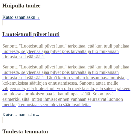
Huipulla tuulee
Katso sananlasku
→
Luoteistuuli pilvet luuti
Sanonta "Luoteistuuli pilvet luuti" tarkoittaa, että kun tuuli puhaltaa
luoteesta, se yleensä ajaa pilvet pois taivaalta ja tuo mukanaan
kirkasta, selkeää säätä.
Sanonta "Luoteistuuli pilvet luuti" tarkoittaa, että kun tuuli puhaltaa
luoteesta, se yleensä ajaa pilvet pois taivaalta ja tuo mukanaan
kirkasta, selkeää säätä. Tämä kertoo vanhan kansan havainnoista ja
kokemuksista säätilojen ennustamisessa. Sanonta antaa meille
vihjeen siitä, että luoteistuuli voi olla merkki siitä, että sateen jälkeen
on tulossa aurinkoisempaa ja kauniimpaa säätä. Se on hyvä
esimerkki siitä, miten ihmiset ennen vanhaan seurasivat luonnon
merkkejä ennustaakseen tulevia sääolosuhteita.
Katso sananlasku
→
Tuulesta temmattu