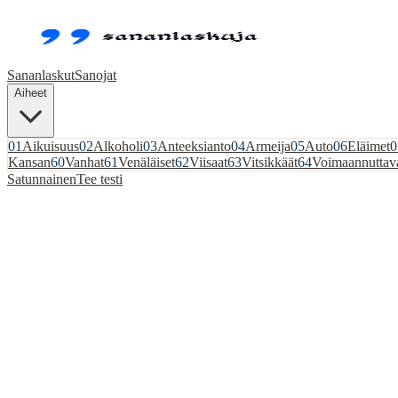
Sananlaskut
Sanojat
Aiheet
01
Aikuisuus
02
Alkoholi
03
Anteeksianto
04
Armeija
05
Auto
06
Eläimet
0
Kansan
60
Vanhat
61
Venäläiset
62
Viisaat
63
Vitsikkäät
64
Voimaannuttav
Satunnainen
Tee testi