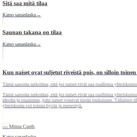
Sitä saa mitä tilaa
Katso sananlasku
→
Saunan takana on tilaa
Katso sananlasku
→
Kun naiset ovat suljetut riveistä pois, on silloin toin
Tämä sanonta tarkoittaa, että jos naiset eivät saa osallistua yhteisku
Tämä sanonta tarkoittaa, että jos naiset eivät saa osallistua yhteisk
ideoita ja osaamista, joita naiset voisivat tuoda mukanaan. Tällainen ti
yhteiskunta voi toimia hyvin ja menestyä.
—
Minna Canth
Katso sananlasku
→