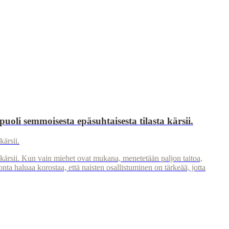
 puoli semmoisesta epäsuhtaisesta tilasta kärsii.
kärsii.
 kärsii. Kun vain miehet ovat mukana, menetetään paljon taitoa,
onta haluaa korostaa, että naisten osallistuminen on tärkeää, jotta