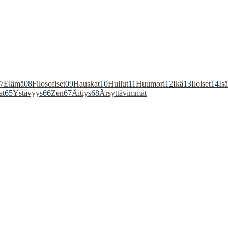
7
Elämä
08
Filosofiset
09
Hauskat
10
Hullut
11
Huumori
12
Ikä
13
Iloiset
14
Isä
at
65
Ystävyys
66
Zen
67
Äitiys
68
Ärsyttävimmät