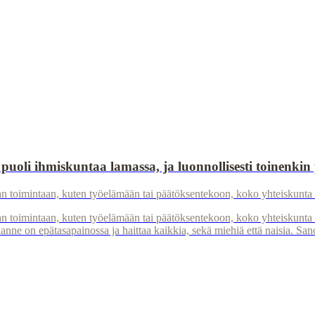
en puoli ihmiskuntaa lamassa, ja luonnollisesti toinenkin
nnan toimintaan, kuten työelämään tai päätöksentekoon, koko yhteiskunta 
unnan toimintaan, kuten työelämään tai päätöksentekoon, koko yhteiskunta
lanne on epätasapainossa ja haittaa kaikkia, sekä miehiä että naisia. San