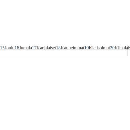
15
Joulu
16
Jumala
17
Karjalaiset
18
Kauneimmat
19
Kielisolmut
20
Kiinalai