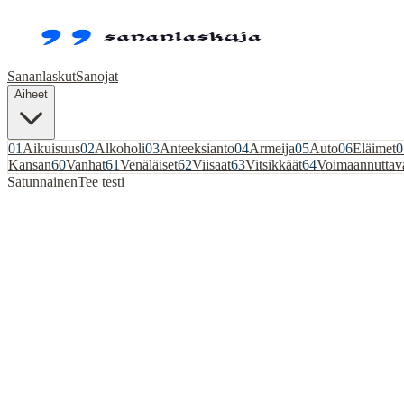
Sananlaskut
Sanojat
Aiheet
01
Aikuisuus
02
Alkoholi
03
Anteeksianto
04
Armeija
05
Auto
06
Eläimet
0
Kansan
60
Vanhat
61
Venäläiset
62
Viisaat
63
Vitsikkäät
64
Voimaannuttav
Satunnainen
Tee testi