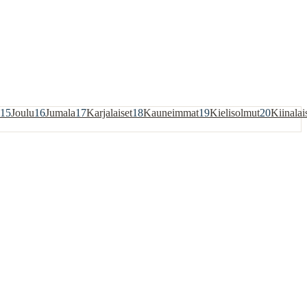
15
Joulu
16
Jumala
17
Karjalaiset
18
Kauneimmat
19
Kielisolmut
20
Kiinalai