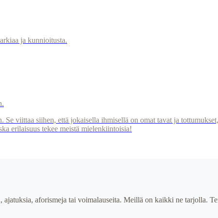
arkiaa ja kunnioitusta.
n.
. Se viittaa siihen, että jokaisella ihmisellä on omat tavat ja tottumukse
a erilaisuus tekee meistä mielenkiintoisia!
ia, ajatuksia, aforismeja tai voimalauseita. Meillä on kaikki ne tarjolla