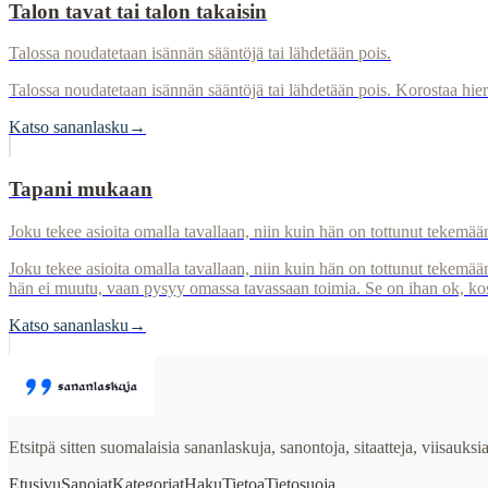
Talon tavat tai talon takaisin
Talossa noudatetaan isännän sääntöjä tai lähdetään pois.
Talossa noudatetaan isännän sääntöjä tai lähdetään pois. Korostaa hier
Katso sananlasku
→
Tapani mukaan
Joku tekee asioita omalla tavallaan, niin kuin hän on tottunut tekemää
Joku tekee asioita omalla tavallaan, niin kuin hän on tottunut tekemään
hän ei muutu, vaan pysyy omassa tavassaan toimia. Se on ihan ok, kosk
Katso sananlasku
→
Etsitpä sitten suomalaisia sananlaskuja, sanontoja, sitaatteja, viisauks
Etusivu
Sanojat
Kategoriat
Haku
Tietoa
Tietosuoja