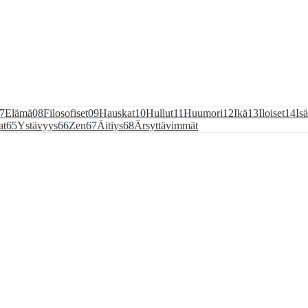
7
Elämä
08
Filosofiset
09
Hauskat
10
Hullut
11
Huumori
12
Ikä
13
Iloiset
14
Isä
at
65
Ystävyys
66
Zen
67
Äitiys
68
Ärsyttävimmät