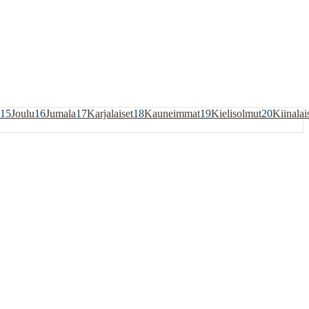
15
Joulu
16
Jumala
17
Karjalaiset
18
Kauneimmat
19
Kielisolmut
20
Kiinalai