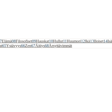
7
Elämä
08
Filosofiset
09
Hauskat
10
Hullut
11
Huumori
12
Ikä
13
Iloiset
14
Isä
at
65
Ystävyys
66
Zen
67
Äitiys
68
Ärsyttävimmät