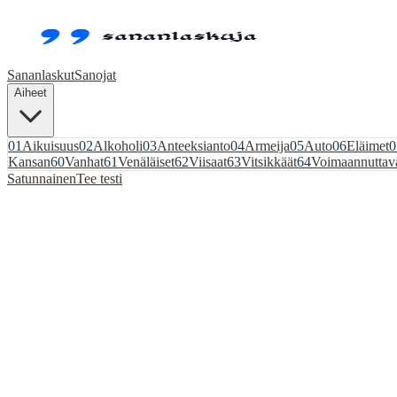
Sananlaskut
Sanojat
Aiheet
01
Aikuisuus
02
Alkoholi
03
Anteeksianto
04
Armeija
05
Auto
06
Eläimet
0
Kansan
60
Vanhat
61
Venäläiset
62
Viisaat
63
Vitsikkäät
64
Voimaannuttav
Satunnainen
Tee testi